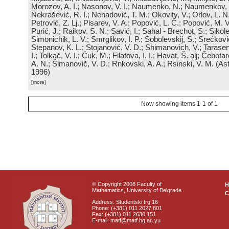
Morozov, A. I.; Nasonov, V. I.; Naumenko, N.; Naumenkov, P
Nekrašević, R. I.; Nenadović, T. M.; Okovity, V.; Orlov, L. N
Petrović, Z. Lj.; Pisarev, V. A.; Popović, L. Č.; Popović, M. V.
Purić, J.; Raikov, S. N.; Savić, I.; Sahal - Brechot, S.; Sikol
Simonichik, L. V.; Smrglikov, I. P.; Sobolevskij, S.; Srećković
Stepanov, K. L.; Stojanović, V. D.; Shimanovich, V.; Tarasen
I.; Tolkač, V. I.; Ćuk, M.; Filatova, I. I.; Havat, Š. alj; Čebo
A. N.; Šimanovič, V. D.; Rnkovski, A. A.; Rsinski, V. M.
(
Ast
1996
)
[more]
Now showing items 1-1 of 1
© Copyright 2008 Faculty of
Mathematics, University of Belgrade
C
Address: Studentski trg 16
Phone: (+381) 011 2027 801
Fax: (+381) 011 2630 151
E-mail: matf@matf.bg.ac.yu