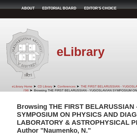
ABOUT
EDITORIAL BOARD
EDITOR'S CHOICE
eLibrary
➤
➤
➤
eLibrary Home
CD Library
Conferences
THE FIRST BELARUSSIAN - YUGOSL
➤
I'96
Browsing THE FIRST BELARUSSIAN - YUGOSLAVIAN SYMPOSIUM ON
Browsing THE FIRST BELARUSSIAN
SYMPOSIUM ON PHYSICS AND DIAG
LABORATORY & ASTROPHYSICAL PLA
Author "Naumenko, N."