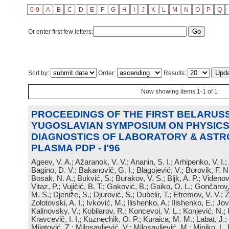
0-9
A
B
C
D
E
F
G
H
I
J
K
L
M
N
O
P
Q
Or enter first few letters:
Sort by:
Order:
Results:
Now showing items 1-1 of 1
PROCEEDINGS OF THE FIRST BELARUSS
YUGOSLAVIAN SYMPOSIUM ON PHYSICS
DIAGNOSTICS OF LABORATORY & ASTR
PLASMA PDP - I'96
Ageev, V. A.; Ažaranok, V. V.; Ananin, S. I.; Arhipenko, V. I.
Bagino, D. V.; Bakanovič, G. I.; Blagojević, V.; Borovik, F. N
Bosak, N. A.; Bukvić, S.; Burakov, V. S.; Bljk, A. P.; Videnović
Vitaz, P.; Vujičić, B. T.; Gaković, B.; Gaiko, O. L.; Gončarov, 
M. S.; Djeniže, S.; Djurović, S.; Dubelir, T.; Efremov, V. V.; 
Zolotovski, A. I.; Ivković, M.; Ilishenko, A.; Ilishenko, E.; Jov
Kalinovsky, V.; Kobilarov, R.; Koncevoi, V. L.; Konjević, N.;
Kravcevič, I. I.; Kuznechik, O. P.; Kuraica, M. M.; Labat, J.;
Mijatović, Z.; Milosavljević, V.; Milosavljević, M.; Minjko, L. 