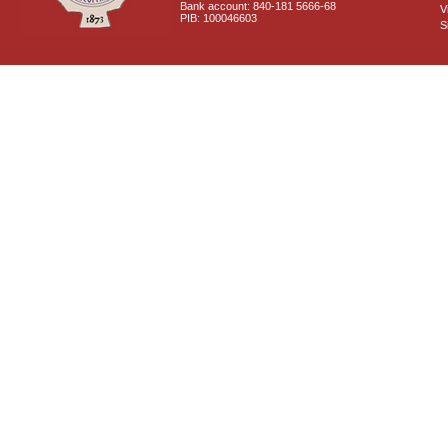
Bank account: 840-181 5666-68
V
PIB: 100046603
S