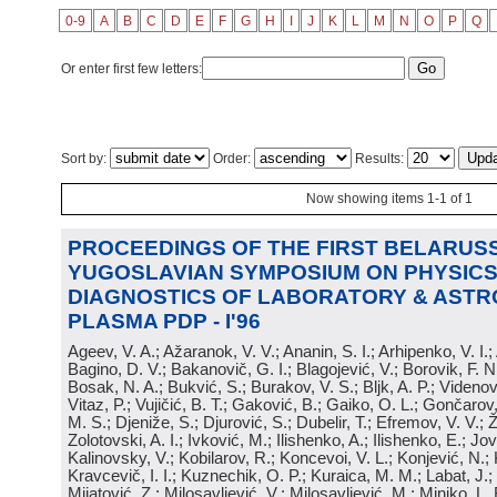
0-9
A
B
C
D
E
F
G
H
I
J
K
L
M
N
O
P
Q
Or enter first few letters:
Sort by:
Order:
Results:
Now showing items 1-1 of 1
PROCEEDINGS OF THE FIRST BELARUSS
YUGOSLAVIAN SYMPOSIUM ON PHYSICS
DIAGNOSTICS OF LABORATORY & ASTR
PLASMA PDP - I'96
Ageev, V. A.; Ažaranok, V. V.; Ananin, S. I.; Arhipenko, V. I.
Bagino, D. V.; Bakanovič, G. I.; Blagojević, V.; Borovik, F. N
Bosak, N. A.; Bukvić, S.; Burakov, V. S.; Bljk, A. P.; Videnović
Vitaz, P.; Vujičić, B. T.; Gaković, B.; Gaiko, O. L.; Gončarov, 
M. S.; Djeniže, S.; Djurović, S.; Dubelir, T.; Efremov, V. V.; 
Zolotovski, A. I.; Ivković, M.; Ilishenko, A.; Ilishenko, E.; Jov
Kalinovsky, V.; Kobilarov, R.; Koncevoi, V. L.; Konjević, N.;
Kravcevič, I. I.; Kuznechik, O. P.; Kuraica, M. M.; Labat, J.;
Mijatović, Z.; Milosavljević, V.; Milosavljević, M.; Minjko, L. 