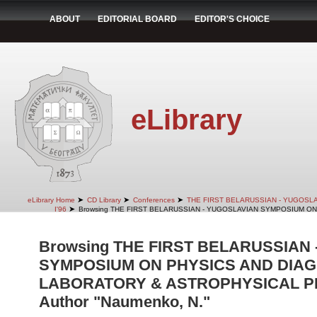
ABOUT
EDITORIAL BOARD
EDITOR'S CHOICE
eLibrary
➤
➤
➤
eLibrary Home
CD Library
Conferences
THE FIRST BELARUSSIAN - YUGOSL
➤
I'96
Browsing THE FIRST BELARUSSIAN - YUGOSLAVIAN SYMPOSIUM ON
Browsing THE FIRST BELARUSSIAN
SYMPOSIUM ON PHYSICS AND DIAG
LABORATORY & ASTROPHYSICAL PLA
Author "Naumenko, N."