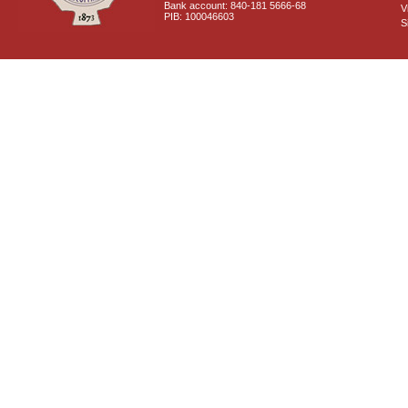
Bank account: 840-181 5666-68
V
PIB: 100046603
S