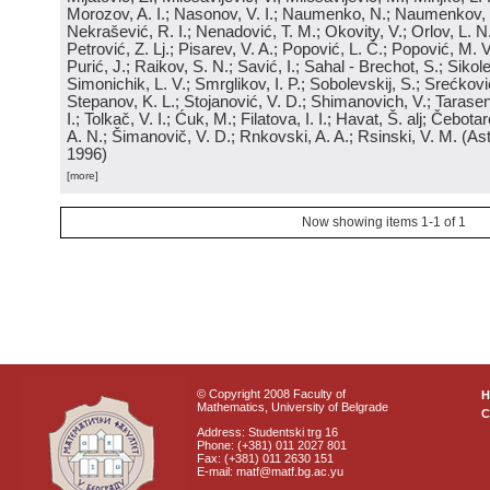
Morozov, A. I.; Nasonov, V. I.; Naumenko, N.; Naumenkov, P
Nekrašević, R. I.; Nenadović, T. M.; Okovity, V.; Orlov, L. N
Petrović, Z. Lj.; Pisarev, V. A.; Popović, L. Č.; Popović, M. V.
Purić, J.; Raikov, S. N.; Savić, I.; Sahal - Brechot, S.; Sikol
Simonichik, L. V.; Smrglikov, I. P.; Sobolevskij, S.; Srećković
Stepanov, K. L.; Stojanović, V. D.; Shimanovich, V.; Tarasen
I.; Tolkač, V. I.; Ćuk, M.; Filatova, I. I.; Havat, Š. alj; Čebo
A. N.; Šimanovič, V. D.; Rnkovski, A. A.; Rsinski, V. M.
(
Ast
1996
)
[more]
Now showing items 1-1 of 1
© Copyright 2008 Faculty of
Mathematics, University of Belgrade
C
Address: Studentski trg 16
Phone: (+381) 011 2027 801
Fax: (+381) 011 2630 151
E-mail: matf@matf.bg.ac.yu