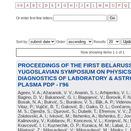
0-9
A
B
C
D
E
F
G
H
I
J
K
L
M
N
O
P
Q
Or enter first few letters:
Sort by:
Order:
Results:
Now showing items 1-1 of 1
PROCEEDINGS OF THE FIRST BELARUSS
YUGOSLAVIAN SYMPOSIUM ON PHYSICS
DIAGNOSTICS OF LABORATORY & ASTR
PLASMA PDP - I'96
Ageev, V. A.; Ažaranok, V. V.; Ananin, S. I.; Arhipenko, V. I.
Bagino, D. V.; Bakanovič, G. I.; Blagojević, V.; Borovik, F. N
Bosak, N. A.; Bukvić, S.; Burakov, V. S.; Bljk, A. P.; Videnović
Vitaz, P.; Vujičić, B. T.; Gaković, B.; Gaiko, O. L.; Gončarov, 
M. S.; Djeniže, S.; Djurović, S.; Dubelir, T.; Efremov, V. V.; 
Zolotovski, A. I.; Ivković, M.; Ilishenko, A.; Ilishenko, E.; Jov
Kalinovsky, V.; Kobilarov, R.; Koncevoi, V. L.; Konjević, N.;
Kravcevič, I. I.; Kuznechik, O. P.; Kuraica, M. M.; Labat, J.;
Mijatović, Z.; Milosavljević, V.; Milosavljević, M.; Minjko, L. 