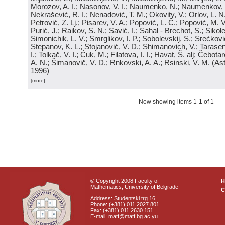
Morozov, A. I.; Nasonov, V. I.; Naumenko, N.; Naumenkov, P
Nekrašević, R. I.; Nenadović, T. M.; Okovity, V.; Orlov, L. N
Petrović, Z. Lj.; Pisarev, V. A.; Popović, L. Č.; Popović, M. V.
Purić, J.; Raikov, S. N.; Savić, I.; Sahal - Brechot, S.; Sikol
Simonichik, L. V.; Smrglikov, I. P.; Sobolevskij, S.; Srećković
Stepanov, K. L.; Stojanović, V. D.; Shimanovich, V.; Tarasen
I.; Tolkač, V. I.; Ćuk, M.; Filatova, I. I.; Havat, Š. alj; Čebo
A. N.; Šimanovič, V. D.; Rnkovski, A. A.; Rsinski, V. M.
(
Ast
1996
)
[more]
Now showing items 1-1 of 1
© Copyright 2008 Faculty of
Mathematics, University of Belgrade
C
Address: Studentski trg 16
Phone: (+381) 011 2027 801
Fax: (+381) 011 2630 151
E-mail: matf@matf.bg.ac.yu