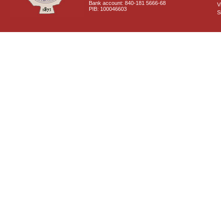
Bank account: 840-181 5666-68
V
PIB: 100046603
S