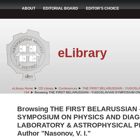
ABOUT
EDITORIAL BOARD
EDITOR'S CHOICE
eLibrary
➤
➤
➤
eLibrary Home
CD Library
Conferences
THE FIRST BELARUSSIAN - YUGOSL
➤
I'96
Browsing THE FIRST BELARUSSIAN - YUGOSLAVIAN SYMPOSIUM ON
Browsing THE FIRST BELARUSSIAN
SYMPOSIUM ON PHYSICS AND DIAG
LABORATORY & ASTROPHYSICAL PLA
Author "Nasonov, V. I."