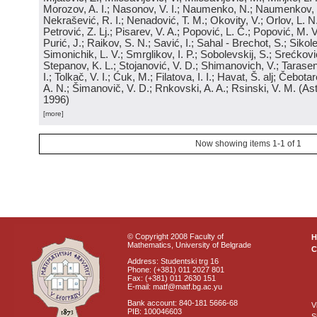
Morozov, A. I.; Nasonov, V. I.; Naumenko, N.; Naumenkov, P
Nekrašević, R. I.; Nenadović, T. M.; Okovity, V.; Orlov, L. N
Petrović, Z. Lj.; Pisarev, V. A.; Popović, L. Č.; Popović, M. V.
Purić, J.; Raikov, S. N.; Savić, I.; Sahal - Brechot, S.; Sikol
Simonichik, L. V.; Smrglikov, I. P.; Sobolevskij, S.; Srećković
Stepanov, K. L.; Stojanović, V. D.; Shimanovich, V.; Tarasen
I.; Tolkač, V. I.; Ćuk, M.; Filatova, I. I.; Havat, Š. alj; Čebo
A. N.; Šimanovič, V. D.; Rnkovski, A. A.; Rsinski, V. M.
(
Ast
1996
)
[more]
Now showing items 1-1 of 1
© Copyright 2008 Faculty of
Mathematics, University of Belgrade
C
Address: Studentski trg 16
Phone: (+381) 011 2027 801
Fax: (+381) 011 2630 151
E-mail: matf@matf.bg.ac.yu
Bank account: 840-181 5666-68
V
PIB: 100046603
S