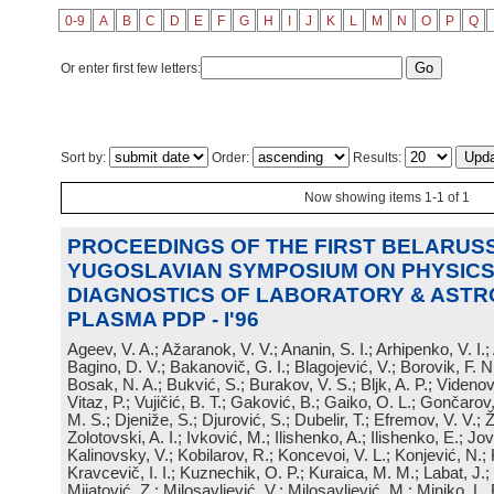
0-9
A
B
C
D
E
F
G
H
I
J
K
L
M
N
O
P
Q
Or enter first few letters:
Sort by:
Order:
Results:
Now showing items 1-1 of 1
PROCEEDINGS OF THE FIRST BELARUSS
YUGOSLAVIAN SYMPOSIUM ON PHYSICS
DIAGNOSTICS OF LABORATORY & ASTR
PLASMA PDP - I'96
Ageev, V. A.; Ažaranok, V. V.; Ananin, S. I.; Arhipenko, V. I.
Bagino, D. V.; Bakanovič, G. I.; Blagojević, V.; Borovik, F. N
Bosak, N. A.; Bukvić, S.; Burakov, V. S.; Bljk, A. P.; Videnović
Vitaz, P.; Vujičić, B. T.; Gaković, B.; Gaiko, O. L.; Gončarov, 
M. S.; Djeniže, S.; Djurović, S.; Dubelir, T.; Efremov, V. V.; 
Zolotovski, A. I.; Ivković, M.; Ilishenko, A.; Ilishenko, E.; Jov
Kalinovsky, V.; Kobilarov, R.; Koncevoi, V. L.; Konjević, N.;
Kravcevič, I. I.; Kuznechik, O. P.; Kuraica, M. M.; Labat, J.;
Mijatović, Z.; Milosavljević, V.; Milosavljević, M.; Minjko, L. 