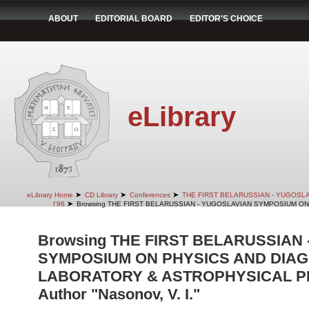
ABOUT
EDITORIAL BOARD
EDITOR'S CHOICE
eLibrary
➤
➤
➤
eLibrary Home
CD Library
Conferences
THE FIRST BELARUSSIAN - YUGOSL
➤
I'96
Browsing THE FIRST BELARUSSIAN - YUGOSLAVIAN SYMPOSIUM ON
Browsing THE FIRST BELARUSSIAN
SYMPOSIUM ON PHYSICS AND DIAG
LABORATORY & ASTROPHYSICAL PLA
Author "Nasonov, V. I."