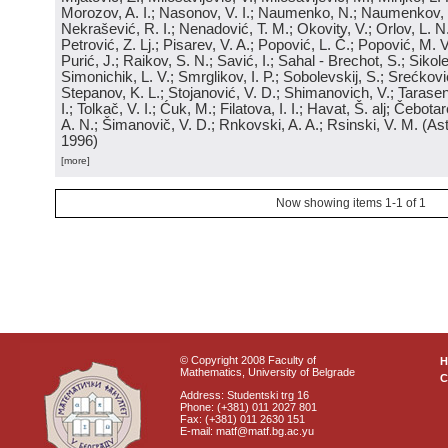
Morozov, A. I.; Nasonov, V. I.; Naumenko, N.; Naumenkov, P
Nekrašević, R. I.; Nenadović, T. M.; Okovity, V.; Orlov, L. N
Petrović, Z. Lj.; Pisarev, V. A.; Popović, L. Č.; Popović, M. V.
Purić, J.; Raikov, S. N.; Savić, I.; Sahal - Brechot, S.; Sikol
Simonichik, L. V.; Smrglikov, I. P.; Sobolevskij, S.; Srećković
Stepanov, K. L.; Stojanović, V. D.; Shimanovich, V.; Tarasen
I.; Tolkač, V. I.; Ćuk, M.; Filatova, I. I.; Havat, Š. alj; Čebo
A. N.; Šimanovič, V. D.; Rnkovski, A. A.; Rsinski, V. M.
(
Ast
1996
)
[more]
Now showing items 1-1 of 1
© Copyright 2008 Faculty of
Mathematics, University of Belgrade
C
Address: Studentski trg 16
Phone: (+381) 011 2027 801
Fax: (+381) 011 2630 151
E-mail: matf@matf.bg.ac.yu