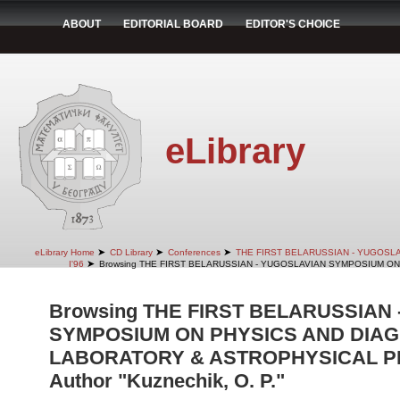
ABOUT
EDITORIAL BOARD
EDITOR'S CHOICE
eLibrary
➤
➤
➤
eLibrary Home
CD Library
Conferences
THE FIRST BELARUSSIAN - YUGOSL
➤
I'96
Browsing THE FIRST BELARUSSIAN - YUGOSLAVIAN SYMPOSIUM ON
Browsing THE FIRST BELARUSSIAN
SYMPOSIUM ON PHYSICS AND DIAG
LABORATORY & ASTROPHYSICAL PLA
Author "Kuznechik, O. P."