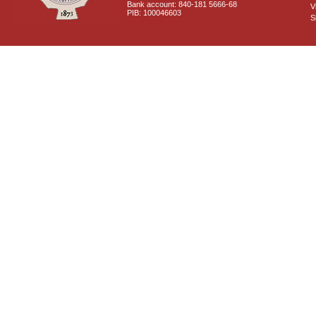
Bank account: 840-181 5666-68
V
PIB: 100046603
S