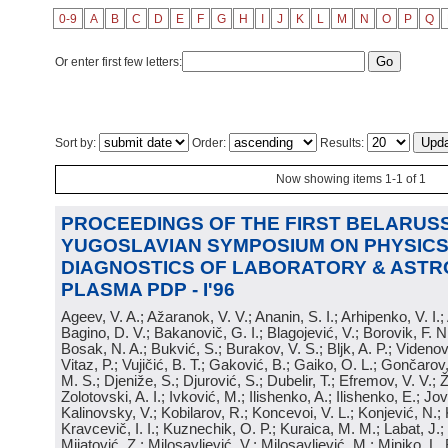
0-9
A
B
C
D
E
F
G
H
I
J
K
L
M
N
O
P
Q
Or enter first few letters:
Sort by:
Order:
Results:
Now showing items 1-1 of 1
PROCEEDINGS OF THE FIRST BELARUSS
YUGOSLAVIAN SYMPOSIUM ON PHYSICS
DIAGNOSTICS OF LABORATORY & ASTR
PLASMA PDP - I'96
Ageev, V. A.; Ažaranok, V. V.; Ananin, S. I.; Arhipenko, V. I.
Bagino, D. V.; Bakanovič, G. I.; Blagojević, V.; Borovik, F. N
Bosak, N. A.; Bukvić, S.; Burakov, V. S.; Bljk, A. P.; Videnović
Vitaz, P.; Vujičić, B. T.; Gaković, B.; Gaiko, O. L.; Gončarov, 
M. S.; Djeniže, S.; Djurović, S.; Dubelir, T.; Efremov, V. V.; 
Zolotovski, A. I.; Ivković, M.; Ilishenko, A.; Ilishenko, E.; Jov
Kalinovsky, V.; Kobilarov, R.; Koncevoi, V. L.; Konjević, N.;
Kravcevič, I. I.; Kuznechik, O. P.; Kuraica, M. M.; Labat, J.;
Mijatović, Z.; Milosavljević, V.; Milosavljević, M.; Minjko, L. 