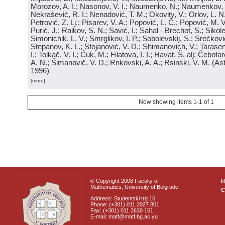
Morozov, A. I.; Nasonov, V. I.; Naumenko, N.; Naumenkov, P
Nekrašević, R. I.; Nenadović, T. M.; Okovity, V.; Orlov, L. N
Petrović, Z. Lj.; Pisarev, V. A.; Popović, L. Č.; Popović, M. V.
Purić, J.; Raikov, S. N.; Savić, I.; Sahal - Brechot, S.; Sikol
Simonichik, L. V.; Smrglikov, I. P.; Sobolevskij, S.; Srećković
Stepanov, K. L.; Stojanović, V. D.; Shimanovich, V.; Tarasen
I.; Tolkač, V. I.; Ćuk, M.; Filatova, I. I.; Havat, Š. alj; Čebo
A. N.; Šimanovič, V. D.; Rnkovski, A. A.; Rsinski, V. M.
(
Ast
1996
)
[more]
Now showing items 1-1 of 1
© Copyright 2008 Faculty of
Mathematics, University of Belgrade
C
Address: Studentski trg 16
Phone: (+381) 011 2027 801
Fax: (+381) 011 2630 151
E-mail: matf@matf.bg.ac.yu