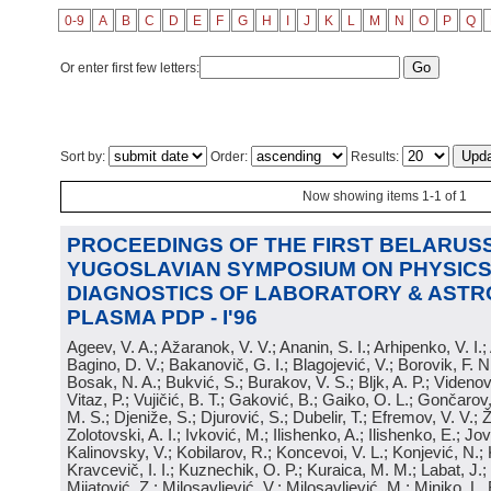
0-9
A
B
C
D
E
F
G
H
I
J
K
L
M
N
O
P
Q
Or enter first few letters:
Sort by:
Order:
Results:
Now showing items 1-1 of 1
PROCEEDINGS OF THE FIRST BELARUSS
YUGOSLAVIAN SYMPOSIUM ON PHYSICS
DIAGNOSTICS OF LABORATORY & ASTR
PLASMA PDP - I'96
Ageev, V. A.; Ažaranok, V. V.; Ananin, S. I.; Arhipenko, V. I.
Bagino, D. V.; Bakanovič, G. I.; Blagojević, V.; Borovik, F. N
Bosak, N. A.; Bukvić, S.; Burakov, V. S.; Bljk, A. P.; Videnović
Vitaz, P.; Vujičić, B. T.; Gaković, B.; Gaiko, O. L.; Gončarov, 
M. S.; Djeniže, S.; Djurović, S.; Dubelir, T.; Efremov, V. V.; 
Zolotovski, A. I.; Ivković, M.; Ilishenko, A.; Ilishenko, E.; Jov
Kalinovsky, V.; Kobilarov, R.; Koncevoi, V. L.; Konjević, N.;
Kravcevič, I. I.; Kuznechik, O. P.; Kuraica, M. M.; Labat, J.;
Mijatović, Z.; Milosavljević, V.; Milosavljević, M.; Minjko, L. 