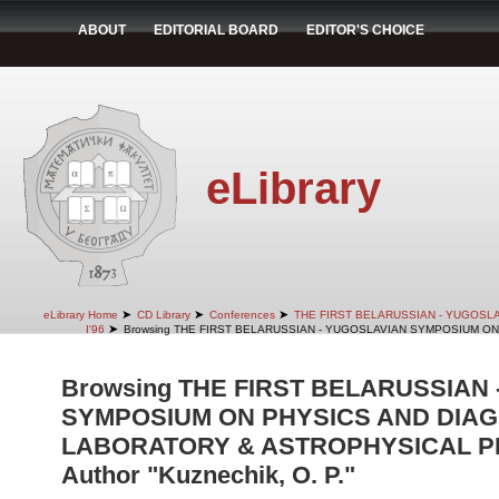
ABOUT
EDITORIAL BOARD
EDITOR'S CHOICE
eLibrary
➤
➤
➤
eLibrary Home
CD Library
Conferences
THE FIRST BELARUSSIAN - YUGOSL
➤
I'96
Browsing THE FIRST BELARUSSIAN - YUGOSLAVIAN SYMPOSIUM ON
Browsing THE FIRST BELARUSSIAN
SYMPOSIUM ON PHYSICS AND DIAG
LABORATORY & ASTROPHYSICAL PLA
Author "Kuznechik, O. P."