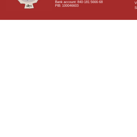
Bank account: 840-181 5666-68
V
PIB: 100046603
S