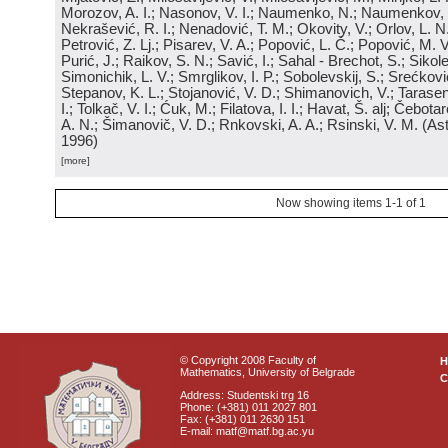
Morozov, A. I.; Nasonov, V. I.; Naumenko, N.; Naumenkov, P
Nekrašević, R. I.; Nenadović, T. M.; Okovity, V.; Orlov, L. N
Petrović, Z. Lj.; Pisarev, V. A.; Popović, L. Č.; Popović, M. V.
Purić, J.; Raikov, S. N.; Savić, I.; Sahal - Brechot, S.; Sikol
Simonichik, L. V.; Smrglikov, I. P.; Sobolevskij, S.; Srećković
Stepanov, K. L.; Stojanović, V. D.; Shimanovich, V.; Tarasen
I.; Tolkač, V. I.; Ćuk, M.; Filatova, I. I.; Havat, Š. alj; Čebo
A. N.; Šimanovič, V. D.; Rnkovski, A. A.; Rsinski, V. M.
(
Ast
1996
)
[more]
Now showing items 1-1 of 1
© Copyright 2008 Faculty of
Mathematics, University of Belgrade
C
Address: Studentski trg 16
Phone: (+381) 011 2027 801
Fax: (+381) 011 2630 151
E-mail: matf@matf.bg.ac.yu