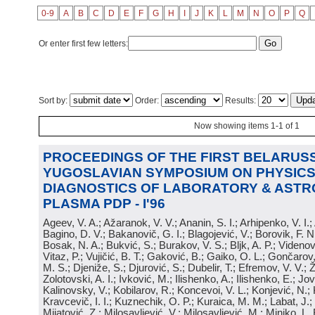
0-9
A
B
C
D
E
F
G
H
I
J
K
L
M
N
O
P
Q
Or enter first few letters:
Sort by:
Order:
Results:
Now showing items 1-1 of 1
PROCEEDINGS OF THE FIRST BELARUSS
YUGOSLAVIAN SYMPOSIUM ON PHYSICS
DIAGNOSTICS OF LABORATORY & ASTR
PLASMA PDP - I'96
Ageev, V. A.; Ažaranok, V. V.; Ananin, S. I.; Arhipenko, V. I.
Bagino, D. V.; Bakanovič, G. I.; Blagojević, V.; Borovik, F. N
Bosak, N. A.; Bukvić, S.; Burakov, V. S.; Bljk, A. P.; Videnović
Vitaz, P.; Vujičić, B. T.; Gaković, B.; Gaiko, O. L.; Gončarov, 
M. S.; Djeniže, S.; Djurović, S.; Dubelir, T.; Efremov, V. V.; 
Zolotovski, A. I.; Ivković, M.; Ilishenko, A.; Ilishenko, E.; Jov
Kalinovsky, V.; Kobilarov, R.; Koncevoi, V. L.; Konjević, N.;
Kravcevič, I. I.; Kuznechik, O. P.; Kuraica, M. M.; Labat, J.;
Mijatović, Z.; Milosavljević, V.; Milosavljević, M.; Minjko, L. 