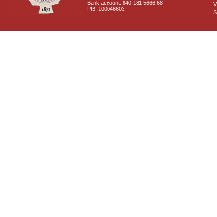
Bank account: 840-181 5666-68
V
PIB: 100046603
S