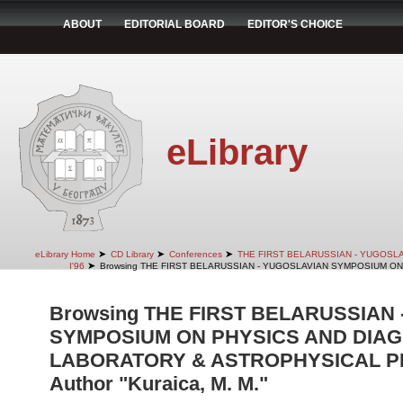
ABOUT
EDITORIAL BOARD
EDITOR'S CHOICE
eLibrary
➤
➤
➤
eLibrary Home
CD Library
Conferences
THE FIRST BELARUSSIAN - YUGOSL
➤
I'96
Browsing THE FIRST BELARUSSIAN - YUGOSLAVIAN SYMPOSIUM ON
Browsing THE FIRST BELARUSSIAN
SYMPOSIUM ON PHYSICS AND DIAG
LABORATORY & ASTROPHYSICAL PLA
Author "Kuraica, M. M."