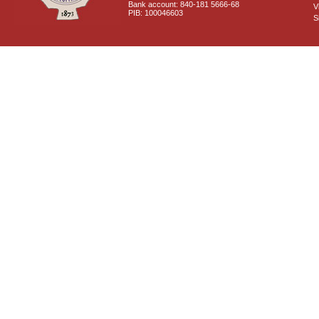
Bank account: 840-181 5666-68
V
PIB: 100046603
S