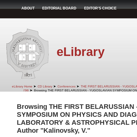
ABOUT
EDITORIAL BOARD
EDITOR'S CHOICE
eLibrary
➤
➤
➤
eLibrary Home
CD Library
Conferences
THE FIRST BELARUSSIAN - YUGOSL
➤
I'96
Browsing THE FIRST BELARUSSIAN - YUGOSLAVIAN SYMPOSIUM ON
Browsing THE FIRST BELARUSSIAN
SYMPOSIUM ON PHYSICS AND DIAG
LABORATORY & ASTROPHYSICAL PLA
Author "Kalinovsky, V."