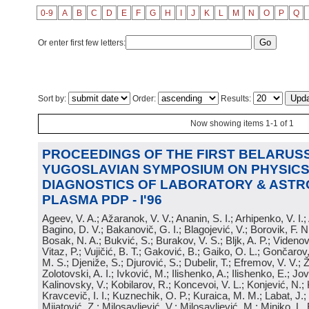
0-9
A
B
C
D
E
F
G
H
I
J
K
L
M
N
O
P
Q
Or enter first few letters:
Sort by:
Order:
Results:
Now showing items 1-1 of 1
PROCEEDINGS OF THE FIRST BELARUSS
YUGOSLAVIAN SYMPOSIUM ON PHYSICS
DIAGNOSTICS OF LABORATORY & ASTR
PLASMA PDP - I'96
Ageev, V. A.; Ažaranok, V. V.; Ananin, S. I.; Arhipenko, V. I.
Bagino, D. V.; Bakanovič, G. I.; Blagojević, V.; Borovik, F. N
Bosak, N. A.; Bukvić, S.; Burakov, V. S.; Bljk, A. P.; Videnović
Vitaz, P.; Vujičić, B. T.; Gaković, B.; Gaiko, O. L.; Gončarov, 
M. S.; Djeniže, S.; Djurović, S.; Dubelir, T.; Efremov, V. V.; 
Zolotovski, A. I.; Ivković, M.; Ilishenko, A.; Ilishenko, E.; Jov
Kalinovsky, V.; Kobilarov, R.; Koncevoi, V. L.; Konjević, N.;
Kravcevič, I. I.; Kuznechik, O. P.; Kuraica, M. M.; Labat, J.;
Mijatović, Z.; Milosavljević, V.; Milosavljević, M.; Minjko, L. 