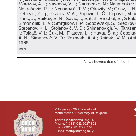
Morozov, A. I.; Nasonov, V. I.; Naumenko, N.; Naumenkov, P
Nekrašević, R. I.; Nenadović, T. M.; Okovity, V.; Orlov, L. N
Petrović, Z. Lj.; Pisarev, V. A.; Popović, L. Č.; Popović, M. V.
Purić, J.; Raikov, S. N.; Savić, I.; Sahal - Brechot, S.; Sikol
Simonichik, L. V.; Smrglikov, I. P.; Sobolevskij, S.; Srećković
Stepanov, K. L.; Stojanović, V. D.; Shimanovich, V.; Tarasen
I.; Tolkač, V. I.; Ćuk, M.; Filatova, I. I.; Havat, Š. alj; Čebo
A. N.; Šimanovič, V. D.; Rnkovski, A. A.; Rsinski, V. M.
(
Ast
1996
)
[more]
Now showing items 1-1 of 1
© Copyright 2008 Faculty of
Mathematics, University of Belgrade
C
Address: Studentski trg 16
Phone: (+381) 011 2027 801
Fax: (+381) 011 2630 151
E-mail: matf@matf.bg.ac.yu