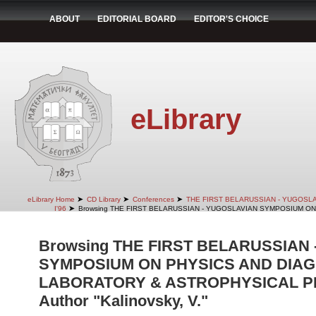
ABOUT
EDITORIAL BOARD
EDITOR'S CHOICE
eLibrary
➤
➤
➤
eLibrary Home
CD Library
Conferences
THE FIRST BELARUSSIAN - YUGOSL
➤
I'96
Browsing THE FIRST BELARUSSIAN - YUGOSLAVIAN SYMPOSIUM ON
Browsing THE FIRST BELARUSSIAN
SYMPOSIUM ON PHYSICS AND DIAG
LABORATORY & ASTROPHYSICAL PLA
Author "Kalinovsky, V."