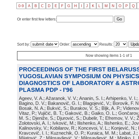
0-9
A
B
C
D
E
F
G
H
I
J
K
L
M
N
O
P
Q
Or enter first few letters:
Sort by:
Order:
Results:
Now showing items 1-1 of 1
PROCEEDINGS OF THE FIRST BELARUSS
YUGOSLAVIAN SYMPOSIUM ON PHYSICS
DIAGNOSTICS OF LABORATORY & ASTR
PLASMA PDP - I'96
Ageev, V. A.; Ažaranok, V. V.; Ananin, S. I.; Arhipenko, V. I.
Bagino, D. V.; Bakanovič, G. I.; Blagojević, V.; Borovik, F. N
Bosak, N. A.; Bukvić, S.; Burakov, V. S.; Bljk, A. P.; Videnović
Vitaz, P.; Vujičić, B. T.; Gaković, B.; Gaiko, O. L.; Gončarov, 
M. S.; Djeniže, S.; Djurović, S.; Dubelir, T.; Efremov, V. V.; 
Zolotovski, A. I.; Ivković, M.; Ilishenko, A.; Ilishenko, E.; Jov
Kalinovsky, V.; Kobilarov, R.; Koncevoi, V. L.; Konjević, N.;
Kravcevič, I. I.; Kuznechik, O. P.; Kuraica, M. M.; Labat, J.;
Mijatović, Z.; Milosavljević, V.; Milosavljević, M.; Minjko, L. 