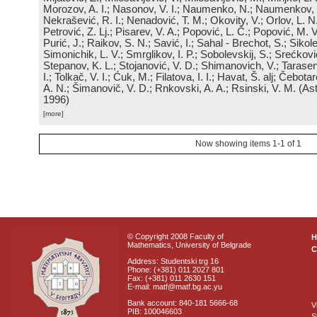
Morozov, A. I.; Nasonov, V. I.; Naumenko, N.; Naumenkov, P
Nekrašević, R. I.; Nenadović, T. M.; Okovity, V.; Orlov, L. N
Petrović, Z. Lj.; Pisarev, V. A.; Popović, L. Č.; Popović, M. V.
Purić, J.; Raikov, S. N.; Savić, I.; Sahal - Brechot, S.; Sikol
Simonichik, L. V.; Smrglikov, I. P.; Sobolevskij, S.; Srećković
Stepanov, K. L.; Stojanović, V. D.; Shimanovich, V.; Tarasen
I.; Tolkač, V. I.; Ćuk, M.; Filatova, I. I.; Havat, Š. alj; Čebo
A. N.; Šimanovič, V. D.; Rnkovski, A. A.; Rsinski, V. M.
(
Ast
1996
)
[more]
Now showing items 1-1 of 1
© Copyright 2008 Faculty of
Mathematics, University of Belgrade
C
Address: Studentski trg 16
Phone: (+381) 011 2027 801
Fax: (+381) 011 2630 151
E-mail: matf@matf.bg.ac.yu
Bank account: 840-181 5666-68
V
PIB: 100046603
S