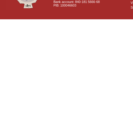
Bank account: 840-181 5666-68
V
PIB: 100046603
S