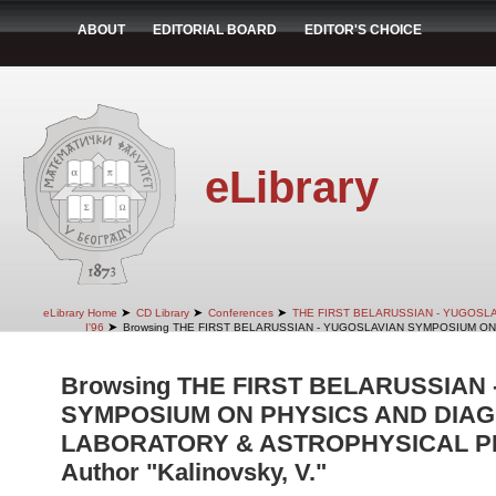
ABOUT
EDITORIAL BOARD
EDITOR'S CHOICE
eLibrary
➤
➤
➤
eLibrary Home
CD Library
Conferences
THE FIRST BELARUSSIAN - YUGOSL
➤
I'96
Browsing THE FIRST BELARUSSIAN - YUGOSLAVIAN SYMPOSIUM ON
Browsing THE FIRST BELARUSSIAN
SYMPOSIUM ON PHYSICS AND DIAG
LABORATORY & ASTROPHYSICAL PLA
Author "Kalinovsky, V."