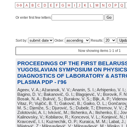
0-9
A
B
C
D
E
F
G
H
I
J
K
L
M
N
O
P
Q
Or enter first few letters:
Sort by:
Order:
Results:
Now showing items 1-1 of 1
PROCEEDINGS OF THE FIRST BELARUSS
YUGOSLAVIAN SYMPOSIUM ON PHYSICS
DIAGNOSTICS OF LABORATORY & ASTR
PLASMA PDP - I'96
Ageev, V. A.; Ažaranok, V. V.; Ananin, S. I.; Arhipenko, V. I.
Bagino, D. V.; Bakanovič, G. I.; Blagojević, V.; Borovik, F. N
Bosak, N. A.; Bukvić, S.; Burakov, V. S.; Bljk, A. P.; Videnović
Vitaz, P.; Vujičić, B. T.; Gaković, B.; Gaiko, O. L.; Gončarov, 
M. S.; Djeniže, S.; Djurović, S.; Dubelir, T.; Efremov, V. V.; 
Zolotovski, A. I.; Ivković, M.; Ilishenko, A.; Ilishenko, E.; Jov
Kalinovsky, V.; Kobilarov, R.; Koncevoi, V. L.; Konjević, N.;
Kravcevič, I. I.; Kuznechik, O. P.; Kuraica, M. M.; Labat, J.;
Mijatović, Z.; Milosavljević, V.; Milosavljević, M.; Minjko, L. 