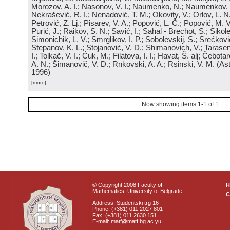
Morozov, A. I.; Nasonov, V. I.; Naumenko, N.; Naumenkov, P
Nekrašević, R. I.; Nenadović, T. M.; Okovity, V.; Orlov, L. N
Petrović, Z. Lj.; Pisarev, V. A.; Popović, L. Č.; Popović, M. V.
Purić, J.; Raikov, S. N.; Savić, I.; Sahal - Brechot, S.; Sikol
Simonichik, L. V.; Smrglikov, I. P.; Sobolevskij, S.; Srećković
Stepanov, K. L.; Stojanović, V. D.; Shimanovich, V.; Tarasen
I.; Tolkač, V. I.; Ćuk, M.; Filatova, I. I.; Havat, Š. alj; Čebo
A. N.; Šimanovič, V. D.; Rnkovski, A. A.; Rsinski, V. M.
(
Ast
1996
)
[more]
Now showing items 1-1 of 1
© Copyright 2008 Faculty of
Mathematics, University of Belgrade
C
Address: Studentski trg 16
Phone: (+381) 011 2027 801
Fax: (+381) 011 2630 151
E-mail: matf@matf.bg.ac.yu