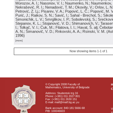
Morozov, A. I.; Nasonov, V. I.; Naumenko, N.; Naumenkov, P
Nekrašević, R. I.; Nenadović, T. M.; Okovity, V.; Orlov, L. N
Petrović, Z. Lj.; Pisarev, V. A.; Popović, L. Č.; Popović, M. V.
Purić, J.; Raikov, S. N.; Savić, I.; Sahal - Brechot, S.; Sikol
Simonichik, L. V.; Smrglikov, I. P.; Sobolevskij, S.; Srećković
Stepanov, K. L.; Stojanović, V. D.; Shimanovich, V.; Tarasen
I.; Tolkač, V. I.; Ćuk, M.; Filatova, I. I.; Havat, Š. alj; Čebo
A. N.; Šimanovič, V. D.; Rnkovski, A. A.; Rsinski, V. M.
(
Ast
1996
)
[more]
Now showing items 1-1 of 1
© Copyright 2008 Faculty of
Mathematics, University of Belgrade
C
Address: Studentski trg 16
Phone: (+381) 011 2027 801
Fax: (+381) 011 2630 151
E-mail: matf@matf.bg.ac.yu
Bank account: 840-181 5666-68
V
PIB: 100046603
S