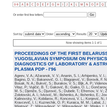
0-9
A
B
C
D
E
F
G
H
I
J
K
L
M
N
O
P
Q
Or enter first few letters:
Sort by:
Order:
Results:
Now showing items 1-1 of 1
PROCEEDINGS OF THE FIRST BELARUSS
YUGOSLAVIAN SYMPOSIUM ON PHYSICS
DIAGNOSTICS OF LABORATORY & ASTR
PLASMA PDP - I'96
Ageev, V. A.; Ažaranok, V. V.; Ananin, S. I.; Arhipenko, V. I.
Bagino, D. V.; Bakanovič, G. I.; Blagojević, V.; Borovik, F. N
Bosak, N. A.; Bukvić, S.; Burakov, V. S.; Bljk, A. P.; Videnović
Vitaz, P.; Vujičić, B. T.; Gaković, B.; Gaiko, O. L.; Gončarov, 
M. S.; Djeniže, S.; Djurović, S.; Dubelir, T.; Efremov, V. V.; 
Zolotovski, A. I.; Ivković, M.; Ilishenko, A.; Ilishenko, E.; Jov
Kalinovsky, V.; Kobilarov, R.; Koncevoi, V. L.; Konjević, N.;
Kravcevič, I. I.; Kuznechik, O. P.; Kuraica, M. M.; Labat, J.;
Mijatović, Z.; Milosavljević, V.; Milosavljević, M.; Minjko, L. 