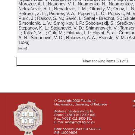
Morozov, A. I.; Nasonov, V. I.; Naumenko, N.; Naumenkov, P
Nekrašević, R. I.; Nenadović, T. M.; Okovity, V.; Orlov, L. N
Petrović, Z. Lj.; Pisarev, V. A.; Popović, L. Č.; Popović, M. V.
Purić, J.; Raikov, S. N.; Savić, I.; Sahal - Brechot, S.; Sikol
Simonichik, L. V.; Smrglikov, I. P.; Sobolevskij, S.; Srećković
Stepanov, K. L.; Stojanović, V. D.; Shimanovich, V.; Tarasen
I.; Tolkač, V. I.; Ćuk, M.; Filatova, I. I.; Havat, Š. alj; Čebo
A. N.; Šimanovič, V. D.; Rnkovski, A. A.; Rsinski, V. M.
(
Ast
1996
)
[more]
Now showing items 1-1 of 1
© Copyright 2008 Faculty of
Mathematics, University of Belgrade
C
Address: Studentski trg 16
Phone: (+381) 011 2027 801
Fax: (+381) 011 2630 151
E-mail: matf@matf.bg.ac.yu
Bank account: 840-181 5666-68
V
PIB: 100046603
S