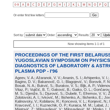
0-9
A
B
C
D
E
F
G
H
I
J
K
L
M
N
O
P
Q
Or enter first few letters:
Sort by:
Order:
Results:
Now showing items 1-1 of 1
PROCEEDINGS OF THE FIRST BELARUSS
YUGOSLAVIAN SYMPOSIUM ON PHYSICS
DIAGNOSTICS OF LABORATORY & ASTR
PLASMA PDP - I'96
Ageev, V. A.; Ažaranok, V. V.; Ananin, S. I.; Arhipenko, V. I.
Bagino, D. V.; Bakanovič, G. I.; Blagojević, V.; Borovik, F. N
Bosak, N. A.; Bukvić, S.; Burakov, V. S.; Bljk, A. P.; Videnović
Vitaz, P.; Vujičić, B. T.; Gaković, B.; Gaiko, O. L.; Gončarov, 
M. S.; Djeniže, S.; Djurović, S.; Dubelir, T.; Efremov, V. V.; 
Zolotovski, A. I.; Ivković, M.; Ilishenko, A.; Ilishenko, E.; Jov
Kalinovsky, V.; Kobilarov, R.; Koncevoi, V. L.; Konjević, N.;
Kravcevič, I. I.; Kuznechik, O. P.; Kuraica, M. M.; Labat, J.;
Mijatović, Z.; Milosavljević, V.; Milosavljević, M.; Minjko, L. 