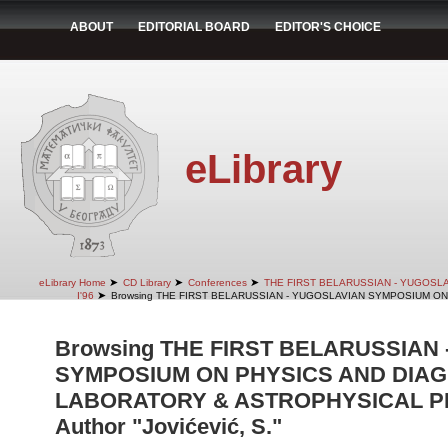
ABOUT
EDITORIAL BOARD
EDITOR'S CHOICE
eLibrary
➤
➤
➤
eLibrary Home
CD Library
Conferences
THE FIRST BELARUSSIAN - YUGOSL
➤
I'96
Browsing THE FIRST BELARUSSIAN - YUGOSLAVIAN SYMPOSIUM ON
Browsing THE FIRST BELARUSSIAN
SYMPOSIUM ON PHYSICS AND DIAG
LABORATORY & ASTROPHYSICAL PLA
Author "Jovićević, S."