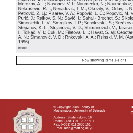
Morozov, A. I.; Nasonov, V. I.; Naumenko, N.; Naumenkov, P
Nekrašević, R. I.; Nenadović, T. M.; Okovity, V.; Orlov, L. N
Petrović, Z. Lj.; Pisarev, V. A.; Popović, L. Č.; Popović, M. V.
Purić, J.; Raikov, S. N.; Savić, I.; Sahal - Brechot, S.; Sikol
Simonichik, L. V.; Smrglikov, I. P.; Sobolevskij, S.; Srećković
Stepanov, K. L.; Stojanović, V. D.; Shimanovich, V.; Tarasen
I.; Tolkač, V. I.; Ćuk, M.; Filatova, I. I.; Havat, Š. alj; Čebo
A. N.; Šimanovič, V. D.; Rnkovski, A. A.; Rsinski, V. M.
(
Ast
1996
)
[more]
Now showing items 1-1 of 1
© Copyright 2008 Faculty of
Mathematics, University of Belgrade
C
Address: Studentski trg 16
Phone: (+381) 011 2027 801
Fax: (+381) 011 2630 151
E-mail: matf@matf.bg.ac.yu