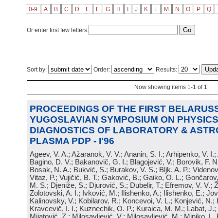
0-9
A
B
C
D
E
F
G
H
I
J
K
L
M
N
O
P
Q
Or enter first few letters:
Sort by:
Order:
Results:
Now showing items 1-1 of 1
PROCEEDINGS OF THE FIRST BELARUSS
YUGOSLAVIAN SYMPOSIUM ON PHYSICS
DIAGNOSTICS OF LABORATORY & ASTR
PLASMA PDP - I'96
Ageev, V. A.; Ažaranok, V. V.; Ananin, S. I.; Arhipenko, V. I.
Bagino, D. V.; Bakanovič, G. I.; Blagojević, V.; Borovik, F. N
Bosak, N. A.; Bukvić, S.; Burakov, V. S.; Bljk, A. P.; Videnović
Vitaz, P.; Vujičić, B. T.; Gaković, B.; Gaiko, O. L.; Gončarov, 
M. S.; Djeniže, S.; Djurović, S.; Dubelir, T.; Efremov, V. V.; 
Zolotovski, A. I.; Ivković, M.; Ilishenko, A.; Ilishenko, E.; Jov
Kalinovsky, V.; Kobilarov, R.; Koncevoi, V. L.; Konjević, N.;
Kravcevič, I. I.; Kuznechik, O. P.; Kuraica, M. M.; Labat, J.;
Mijatović, Z.; Milosavljević, V.; Milosavljević, M.; Minjko, L. 