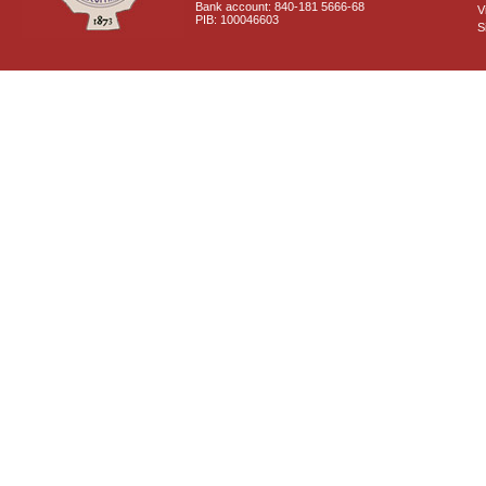
Bank account: 840-181 5666-68
V
PIB: 100046603
S