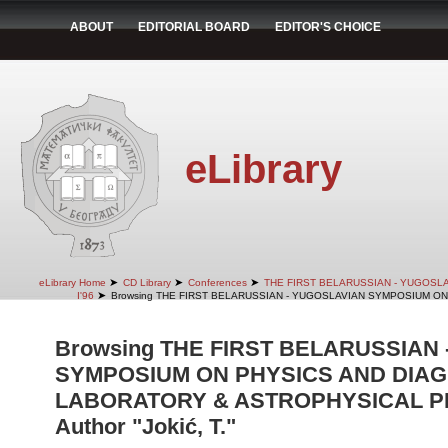
ABOUT
EDITORIAL BOARD
EDITOR'S CHOICE
eLibrary
➤
➤
➤
eLibrary Home
CD Library
Conferences
THE FIRST BELARUSSIAN - YUGOSL
➤
I'96
Browsing THE FIRST BELARUSSIAN - YUGOSLAVIAN SYMPOSIUM ON
Browsing THE FIRST BELARUSSIAN
SYMPOSIUM ON PHYSICS AND DIAG
LABORATORY & ASTROPHYSICAL PLA
Author "Jokić, T."