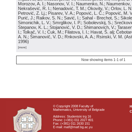
Morozov, A. I.; Nasonov, V. I.; Naumenko, N.; Naumenkov, P
Nekrašević, R. I.; Nenadović, T. M.; Okovity, V.; Orlov, L. N
Petrović, Z. Lj.; Pisarev, V. A.; Popović, L. Č.; Popović, M. V.
Purić, J.; Raikov, S. N.; Savić, I.; Sahal - Brechot, S.; Sikol
Simonichik, L. V.; Smrglikov, I. P.; Sobolevskij, S.; Srećković
Stepanov, K. L.; Stojanović, V. D.; Shimanovich, V.; Tarasen
I.; Tolkač, V. I.; Ćuk, M.; Filatova, I. I.; Havat, Š. alj; Čebo
A. N.; Šimanovič, V. D.; Rnkovski, A. A.; Rsinski, V. M.
(
Ast
1996
)
[more]
Now showing items 1-1 of 1
© Copyright 2008 Faculty of
Mathematics, University of Belgrade
C
Address: Studentski trg 16
Phone: (+381) 011 2027 801
Fax: (+381) 011 2630 151
E-mail: matf@matf.bg.ac.yu