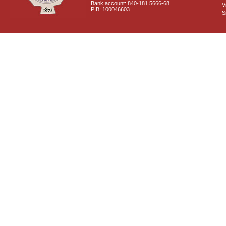
Bank account: 840-181 5666-68
V
PIB: 100046603
S