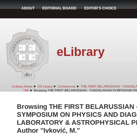
ABOUT
EDITORIAL BOARD
EDITOR'S CHOICE
eLibrary
➤
➤
➤
eLibrary Home
CD Library
Conferences
THE FIRST BELARUSSIAN - YUGOSL
➤
I'96
Browsing THE FIRST BELARUSSIAN - YUGOSLAVIAN SYMPOSIUM ON
Browsing THE FIRST BELARUSSIAN
SYMPOSIUM ON PHYSICS AND DIAG
LABORATORY & ASTROPHYSICAL PLA
Author "Ivković, M."