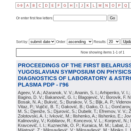
0-9
A
B
C
D
E
F
G
H
I
J
K
L
M
N
O
P
Q
Or enter first few letters:
Sort by:
Order:
Results:
Now showing items 1-1 of 1
PROCEEDINGS OF THE FIRST BELARUSS
YUGOSLAVIAN SYMPOSIUM ON PHYSICS
DIAGNOSTICS OF LABORATORY & ASTR
PLASMA PDP - I'96
Ageev, V. A.; Ažaranok, V. V.; Ananin, S. I.; Arhipenko, V. I.
Bagino, D. V.; Bakanovič, G. I.; Blagojević, V.; Borovik, F. N
Bosak, N. A.; Bukvić, S.; Burakov, V. S.; Bljk, A. P.; Videnović
Vitaz, P.; Vujičić, B. T.; Gaković, B.; Gaiko, O. L.; Gončarov, 
M. S.; Djeniže, S.; Djurović, S.; Dubelir, T.; Efremov, V. V.; 
Zolotovski, A. I.; Ivković, M.; Ilishenko, A.; Ilishenko, E.; Jov
Kalinovsky, V.; Kobilarov, R.; Koncevoi, V. L.; Konjević, N.;
Kravcevič, I. I.; Kuznechik, O. P.; Kuraica, M. M.; Labat, J.;
Mijatović, Z.; Milosavljević, V.; Milosavljević, M.; Minjko, L. 