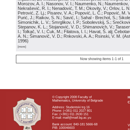
Morozov, A. I.; Nasonov, V. I.; Naumenko, N.; Naumenkov, P
Nekrašević, R. I.; Nenadović, T. M.; Okovity, V.; Orlov, L. N
Petrović, Z. Lj.; Pisarev, V. A.; Popović, L. Č.; Popović, M. V.
Purić, J.; Raikov, S. N.; Savić, I.; Sahal - Brechot, S.; Sikol
Simonichik, L. V.; Smrglikov, I. P.; Sobolevskij, S.; Srećković
Stepanov, K. L.; Stojanović, V. D.; Shimanovich, V.; Tarasen
I.; Tolkač, V. I.; Ćuk, M.; Filatova, I. I.; Havat, Š. alj; Čebo
A. N.; Šimanovič, V. D.; Rnkovski, A. A.; Rsinski, V. M.
(
Ast
1996
)
[more]
Now showing items 1-1 of 1
© Copyright 2008 Faculty of
Mathematics, University of Belgrade
C
Address: Studentski trg 16
Phone: (+381) 011 2027 801
Fax: (+381) 011 2630 151
E-mail: matf@matf.bg.ac.yu
Bank account: 840-181 5666-68
V
PIB: 100046603
S