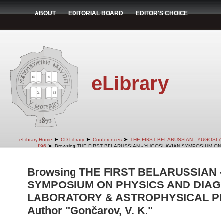
ABOUT
EDITORIAL BOARD
EDITOR'S CHOICE
eLibrary
➤
➤
➤
eLibrary Home
CD Library
Conferences
THE FIRST BELARUSSIAN - YUGOSL
➤
I'96
Browsing THE FIRST BELARUSSIAN - YUGOSLAVIAN SYMPOSIUM ON
Browsing THE FIRST BELARUSSIAN
SYMPOSIUM ON PHYSICS AND DIAG
LABORATORY & ASTROPHYSICAL PLA
Author "Gončarov, V. K."