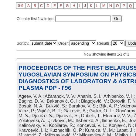
0-9
A
B
C
D
E
F
G
H
I
J
K
L
M
N
O
P
Q
Or enter first few letters:
Sort by:
Order:
Results:
Now showing items 1-1 of 1
PROCEEDINGS OF THE FIRST BELARUSS
YUGOSLAVIAN SYMPOSIUM ON PHYSICS
DIAGNOSTICS OF LABORATORY & ASTR
PLASMA PDP - I'96
Ageev, V. A.; Ažaranok, V. V.; Ananin, S. I.; Arhipenko, V. I.
Bagino, D. V.; Bakanovič, G. I.; Blagojević, V.; Borovik, F. N
Bosak, N. A.; Bukvić, S.; Burakov, V. S.; Bljk, A. P.; Videnović
Vitaz, P.; Vujičić, B. T.; Gaković, B.; Gaiko, O. L.; Gončarov, 
M. S.; Djeniže, S.; Djurović, S.; Dubelir, T.; Efremov, V. V.; 
Zolotovski, A. I.; Ivković, M.; Ilishenko, A.; Ilishenko, E.; Jov
Kalinovsky, V.; Kobilarov, R.; Koncevoi, V. L.; Konjević, N.;
Kravcevič, I. I.; Kuznechik, O. P.; Kuraica, M. M.; Labat, J.;
Mijatović, Z.; Milosavljević, V.; Milosavljević, M.; Minjko, L. 