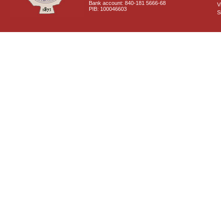
Bank account: 840-181 5666-68
V
PIB: 100046603
S