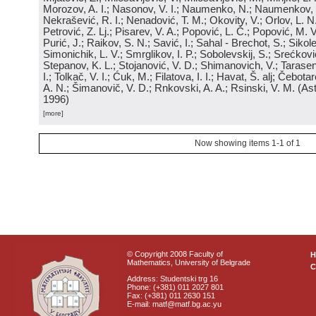
Morozov, A. I.; Nasonov, V. I.; Naumenko, N.; Naumenkov, P
Nekrašević, R. I.; Nenadović, T. M.; Okovity, V.; Orlov, L. N
Petrović, Z. Lj.; Pisarev, V. A.; Popović, L. Č.; Popović, M. V.
Purić, J.; Raikov, S. N.; Savić, I.; Sahal - Brechot, S.; Sikol
Simonichik, L. V.; Smrglikov, I. P.; Sobolevskij, S.; Srećković
Stepanov, K. L.; Stojanović, V. D.; Shimanovich, V.; Tarasen
I.; Tolkač, V. I.; Ćuk, M.; Filatova, I. I.; Havat, Š. alj; Čebo
A. N.; Šimanovič, V. D.; Rnkovski, A. A.; Rsinski, V. M.
(
Ast
1996
)
[more]
Now showing items 1-1 of 1
© Copyright 2008 Faculty of
Mathematics, University of Belgrade
C
Address: Studentski trg 16
Phone: (+381) 011 2027 801
Fax: (+381) 011 2630 151
E-mail: matf@matf.bg.ac.yu