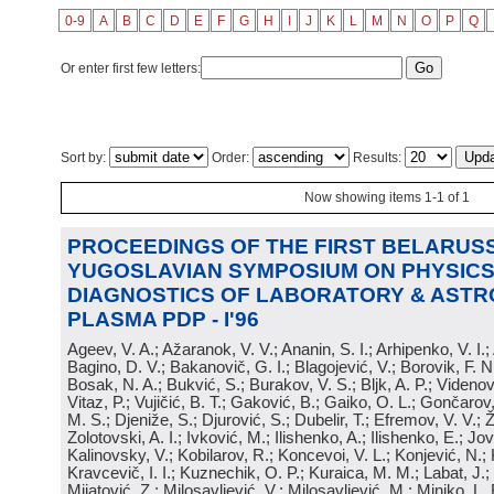
0-9
A
B
C
D
E
F
G
H
I
J
K
L
M
N
O
P
Q
Or enter first few letters:
Sort by:
Order:
Results:
Now showing items 1-1 of 1
PROCEEDINGS OF THE FIRST BELARUSS
YUGOSLAVIAN SYMPOSIUM ON PHYSICS
DIAGNOSTICS OF LABORATORY & ASTR
PLASMA PDP - I'96
Ageev, V. A.; Ažaranok, V. V.; Ananin, S. I.; Arhipenko, V. I.
Bagino, D. V.; Bakanovič, G. I.; Blagojević, V.; Borovik, F. N
Bosak, N. A.; Bukvić, S.; Burakov, V. S.; Bljk, A. P.; Videnović
Vitaz, P.; Vujičić, B. T.; Gaković, B.; Gaiko, O. L.; Gončarov, 
M. S.; Djeniže, S.; Djurović, S.; Dubelir, T.; Efremov, V. V.; 
Zolotovski, A. I.; Ivković, M.; Ilishenko, A.; Ilishenko, E.; Jov
Kalinovsky, V.; Kobilarov, R.; Koncevoi, V. L.; Konjević, N.;
Kravcevič, I. I.; Kuznechik, O. P.; Kuraica, M. M.; Labat, J.;
Mijatović, Z.; Milosavljević, V.; Milosavljević, M.; Minjko, L. 