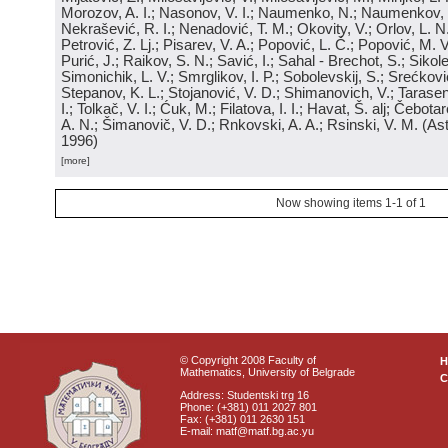
Morozov, A. I.; Nasonov, V. I.; Naumenko, N.; Naumenkov, P
Nekrašević, R. I.; Nenadović, T. M.; Okovity, V.; Orlov, L. N
Petrović, Z. Lj.; Pisarev, V. A.; Popović, L. Č.; Popović, M. V.
Purić, J.; Raikov, S. N.; Savić, I.; Sahal - Brechot, S.; Sikol
Simonichik, L. V.; Smrglikov, I. P.; Sobolevskij, S.; Srećković
Stepanov, K. L.; Stojanović, V. D.; Shimanovich, V.; Tarasen
I.; Tolkač, V. I.; Ćuk, M.; Filatova, I. I.; Havat, Š. alj; Čebo
A. N.; Šimanovič, V. D.; Rnkovski, A. A.; Rsinski, V. M.
(
Ast
1996
)
[more]
Now showing items 1-1 of 1
© Copyright 2008 Faculty of
Mathematics, University of Belgrade
C
Address: Studentski trg 16
Phone: (+381) 011 2027 801
Fax: (+381) 011 2630 151
E-mail: matf@matf.bg.ac.yu