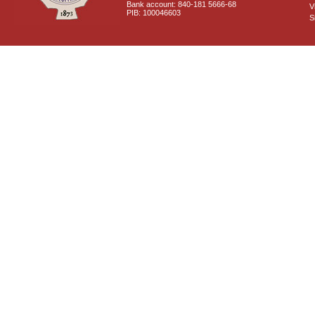
Bank account: 840-181 5666-68
V
PIB: 100046603
S