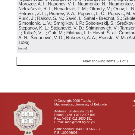
Morozov, A. I.; Nasonov, V. I.; Naumenko, N.; Naumenkov, P
Nekrašević, R. I.; Nenadović, T. M.; Okovity, V.; Orlov, L. N
Petrović, Z. Lj.; Pisarev, V. A.; Popović, L. Č.; Popović, M. V.
Purić, J.; Raikov, S. N.; Savić, I.; Sahal - Brechot, S.; Sikol
Simonichik, L. V.; Smrglikov, I. P.; Sobolevskij, S.; Srećković
Stepanov, K. L.; Stojanović, V. D.; Shimanovich, V.; Tarasen
I.; Tolkač, V. I.; Ćuk, M.; Filatova, I. I.; Havat, Š. alj; Čebo
A. N.; Šimanovič, V. D.; Rnkovski, A. A.; Rsinski, V. M.
(
Ast
1996
)
[more]
Now showing items 1-1 of 1
© Copyright 2008 Faculty of
Mathematics, University of Belgrade
C
Address: Studentski trg 16
Phone: (+381) 011 2027 801
Fax: (+381) 011 2630 151
E-mail: matf@matf.bg.ac.yu
Bank account: 840-181 5666-68
V
PIB: 100046603
S