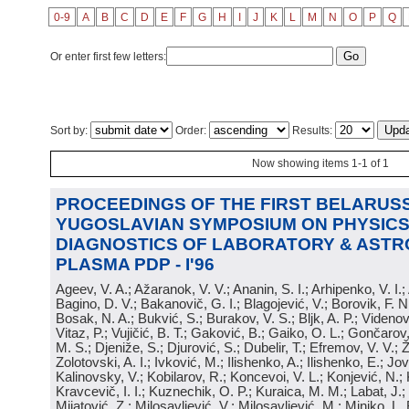
0-9
A
B
C
D
E
F
G
H
I
J
K
L
M
N
O
P
Q
Or enter first few letters:
Sort by:
Order:
Results:
Now showing items 1-1 of 1
PROCEEDINGS OF THE FIRST BELARUSS
YUGOSLAVIAN SYMPOSIUM ON PHYSICS
DIAGNOSTICS OF LABORATORY & ASTR
PLASMA PDP - I'96
Ageev, V. A.; Ažaranok, V. V.; Ananin, S. I.; Arhipenko, V. I.
Bagino, D. V.; Bakanovič, G. I.; Blagojević, V.; Borovik, F. N
Bosak, N. A.; Bukvić, S.; Burakov, V. S.; Bljk, A. P.; Videnović
Vitaz, P.; Vujičić, B. T.; Gaković, B.; Gaiko, O. L.; Gončarov, 
M. S.; Djeniže, S.; Djurović, S.; Dubelir, T.; Efremov, V. V.; 
Zolotovski, A. I.; Ivković, M.; Ilishenko, A.; Ilishenko, E.; Jov
Kalinovsky, V.; Kobilarov, R.; Koncevoi, V. L.; Konjević, N.;
Kravcevič, I. I.; Kuznechik, O. P.; Kuraica, M. M.; Labat, J.;
Mijatović, Z.; Milosavljević, V.; Milosavljević, M.; Minjko, L. 