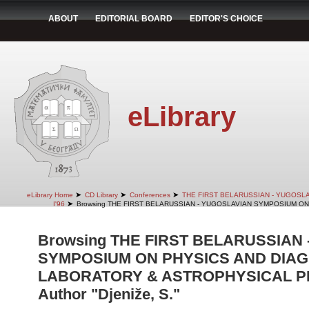
ABOUT
EDITORIAL BOARD
EDITOR'S CHOICE
eLibrary
➤
➤
➤
eLibrary Home
CD Library
Conferences
THE FIRST BELARUSSIAN - YUGOSL
➤
I'96
Browsing THE FIRST BELARUSSIAN - YUGOSLAVIAN SYMPOSIUM ON
Browsing THE FIRST BELARUSSIAN
SYMPOSIUM ON PHYSICS AND DIAG
LABORATORY & ASTROPHYSICAL PLA
Author "Djeniže, S."