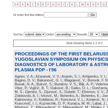
0-9
A
B
C
D
E
F
G
H
I
J
K
L
M
N
O
P
Q
Or enter first few letters:
Sort by:
Order:
Results:
Now showing items 1-1 of 1
PROCEEDINGS OF THE FIRST BELARUSS
YUGOSLAVIAN SYMPOSIUM ON PHYSICS
DIAGNOSTICS OF LABORATORY & ASTR
PLASMA PDP - I'96
Ageev, V. A.; Ažaranok, V. V.; Ananin, S. I.; Arhipenko, V. I.
Bagino, D. V.; Bakanovič, G. I.; Blagojević, V.; Borovik, F. N
Bosak, N. A.; Bukvić, S.; Burakov, V. S.; Bljk, A. P.; Videnović
Vitaz, P.; Vujičić, B. T.; Gaković, B.; Gaiko, O. L.; Gončarov, 
M. S.; Djeniže, S.; Djurović, S.; Dubelir, T.; Efremov, V. V.; 
Zolotovski, A. I.; Ivković, M.; Ilishenko, A.; Ilishenko, E.; Jov
Kalinovsky, V.; Kobilarov, R.; Koncevoi, V. L.; Konjević, N.;
Kravcevič, I. I.; Kuznechik, O. P.; Kuraica, M. M.; Labat, J.;
Mijatović, Z.; Milosavljević, V.; Milosavljević, M.; Minjko, L. 