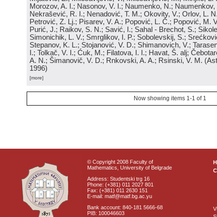
Morozov, A. I.; Nasonov, V. I.; Naumenko, N.; Naumenkov, P
Nekrašević, R. I.; Nenadović, T. M.; Okovity, V.; Orlov, L. N
Petrović, Z. Lj.; Pisarev, V. A.; Popović, L. Č.; Popović, M. V.
Purić, J.; Raikov, S. N.; Savić, I.; Sahal - Brechot, S.; Sikol
Simonichik, L. V.; Smrglikov, I. P.; Sobolevskij, S.; Srećković
Stepanov, K. L.; Stojanović, V. D.; Shimanovich, V.; Tarasen
I.; Tolkač, V. I.; Ćuk, M.; Filatova, I. I.; Havat, Š. alj; Čebo
A. N.; Šimanovič, V. D.; Rnkovski, A. A.; Rsinski, V. M.
(
Ast
1996
)
[more]
Now showing items 1-1 of 1
© Copyright 2008 Faculty of
Mathematics, University of Belgrade
C
Address: Studentski trg 16
Phone: (+381) 011 2027 801
Fax: (+381) 011 2630 151
E-mail: matf@matf.bg.ac.yu
Bank account: 840-181 5666-68
V
PIB: 100046603
S