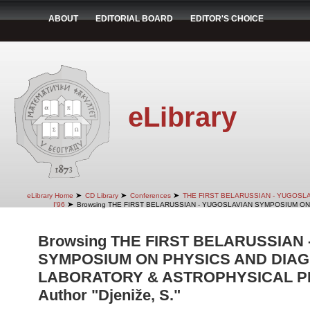
ABOUT
EDITORIAL BOARD
EDITOR'S CHOICE
eLibrary
➤
➤
➤
eLibrary Home
CD Library
Conferences
THE FIRST BELARUSSIAN - YUGOSL
➤
I'96
Browsing THE FIRST BELARUSSIAN - YUGOSLAVIAN SYMPOSIUM ON
Browsing THE FIRST BELARUSSIAN
SYMPOSIUM ON PHYSICS AND DIAG
LABORATORY & ASTROPHYSICAL PLA
Author "Djeniže, S."