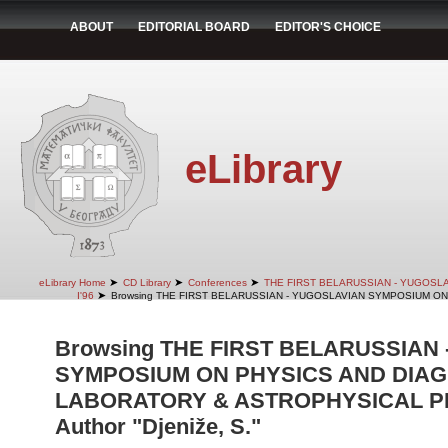
ABOUT
EDITORIAL BOARD
EDITOR'S CHOICE
eLibrary
➤
➤
➤
eLibrary Home
CD Library
Conferences
THE FIRST BELARUSSIAN - YUGOSL
➤
I'96
Browsing THE FIRST BELARUSSIAN - YUGOSLAVIAN SYMPOSIUM ON
Browsing THE FIRST BELARUSSIAN
SYMPOSIUM ON PHYSICS AND DIAG
LABORATORY & ASTROPHYSICAL PLA
Author "Djeniže, S."