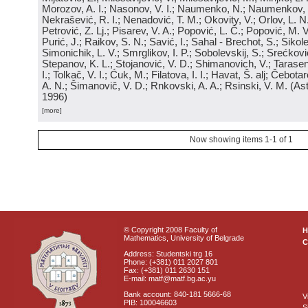
Morozov, A. I.; Nasonov, V. I.; Naumenko, N.; Naumenkov, P
Nekrašević, R. I.; Nenadović, T. M.; Okovity, V.; Orlov, L. N
Petrović, Z. Lj.; Pisarev, V. A.; Popović, L. Č.; Popović, M. V.
Purić, J.; Raikov, S. N.; Savić, I.; Sahal - Brechot, S.; Sikol
Simonichik, L. V.; Smrglikov, I. P.; Sobolevskij, S.; Srećković
Stepanov, K. L.; Stojanović, V. D.; Shimanovich, V.; Tarasen
I.; Tolkač, V. I.; Ćuk, M.; Filatova, I. I.; Havat, Š. alj; Čebo
A. N.; Šimanovič, V. D.; Rnkovski, A. A.; Rsinski, V. M.
(
Ast
1996
)
[more]
Now showing items 1-1 of 1
© Copyright 2008 Faculty of
Mathematics, University of Belgrade
C
Address: Studentski trg 16
Phone: (+381) 011 2027 801
Fax: (+381) 011 2630 151
E-mail: matf@matf.bg.ac.yu
Bank account: 840-181 5666-68
V
PIB: 100046603
S