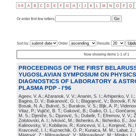
0-9
A
B
C
D
E
F
G
H
I
J
K
L
M
N
O
P
Q
Or enter first few letters:
Sort by:
Order:
Results:
Now showing items 1-1 of 1
PROCEEDINGS OF THE FIRST BELARUSS
YUGOSLAVIAN SYMPOSIUM ON PHYSICS
DIAGNOSTICS OF LABORATORY & ASTR
PLASMA PDP - I'96
Ageev, V. A.; Ažaranok, V. V.; Ananin, S. I.; Arhipenko, V. I.
Bagino, D. V.; Bakanovič, G. I.; Blagojević, V.; Borovik, F. N
Bosak, N. A.; Bukvić, S.; Burakov, V. S.; Bljk, A. P.; Videnović
Vitaz, P.; Vujičić, B. T.; Gaković, B.; Gaiko, O. L.; Gončarov, 
M. S.; Djeniže, S.; Djurović, S.; Dubelir, T.; Efremov, V. V.; 
Zolotovski, A. I.; Ivković, M.; Ilishenko, A.; Ilishenko, E.; Jov
Kalinovsky, V.; Kobilarov, R.; Koncevoi, V. L.; Konjević, N.;
Kravcevič, I. I.; Kuznechik, O. P.; Kuraica, M. M.; Labat, J.;
Mijatović, Z.; Milosavljević, V.; Milosavljević, M.; Minjko, L. 