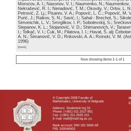
Morozov, A. I.; Nasonov, V. I.; Naumenko, N.; Naumenkov, P
Nekrašević, R. I.; Nenadović, T. M.; Okovity, V.; Orlov, L. N
Petrović, Z. Lj.; Pisarev, V. A.; Popović, L. Č.; Popović, M. V.
Purić, J.; Raikov, S. N.; Savić, I.; Sahal - Brechot, S.; Sikol
Simonichik, L. V.; Smrglikov, I. P.; Sobolevskij, S.; Srećković
Stepanov, K. L.; Stojanović, V. D.; Shimanovich, V.; Tarasen
I.; Tolkač, V. I.; Ćuk, M.; Filatova, I. I.; Havat, Š. alj; Čebo
A. N.; Šimanovič, V. D.; Rnkovski, A. A.; Rsinski, V. M.
(
Ast
1996
)
[more]
Now showing items 1-1 of 1
© Copyright 2008 Faculty of
Mathematics, University of Belgrade
C
Address: Studentski trg 16
Phone: (+381) 011 2027 801
Fax: (+381) 011 2630 151
E-mail: matf@matf.bg.ac.yu
Bank account: 840-181 5666-68
V
PIB: 100046603
S