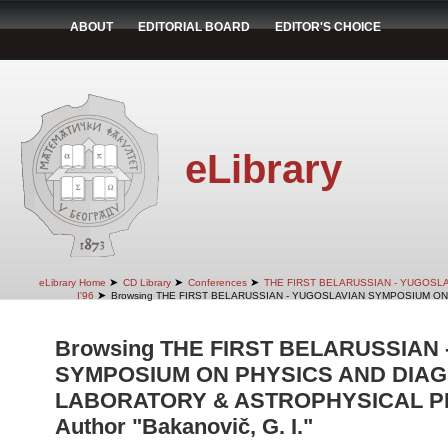
ABOUT
EDITORIAL BOARD
EDITOR'S CHOICE
eLibrary
➤
➤
➤
eLibrary Home
CD Library
Conferences
THE FIRST BELARUSSIAN - YUGOSL
➤
I'96
Browsing THE FIRST BELARUSSIAN - YUGOSLAVIAN SYMPOSIUM ON
Browsing THE FIRST BELARUSSIAN
SYMPOSIUM ON PHYSICS AND DIAG
LABORATORY & ASTROPHYSICAL PLA
Author "Bakanovič, G. I."