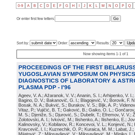
0-9
A
B
C
D
E
F
G
H
I
J
K
L
M
N
O
P
Q
Or enter first few letters:
Sort by:
Order:
Results:
Now showing items 1-1 of 1
PROCEEDINGS OF THE FIRST BELARUSS
YUGOSLAVIAN SYMPOSIUM ON PHYSICS
DIAGNOSTICS OF LABORATORY & ASTR
PLASMA PDP - I'96
Ageev, V. A.; Ažaranok, V. V.; Ananin, S. I.; Arhipenko, V. I.
Bagino, D. V.; Bakanovič, G. I.; Blagojević, V.; Borovik, F. N
Bosak, N. A.; Bukvić, S.; Burakov, V. S.; Bljk, A. P.; Videnović
Vitaz, P.; Vujičić, B. T.; Gaković, B.; Gaiko, O. L.; Gončarov, 
M. S.; Djeniže, S.; Djurović, S.; Dubelir, T.; Efremov, V. V.; 
Zolotovski, A. I.; Ivković, M.; Ilishenko, A.; Ilishenko, E.; Jov
Kalinovsky, V.; Kobilarov, R.; Koncevoi, V. L.; Konjević, N.;
Kravcevič, I. I.; Kuznechik, O. P.; Kuraica, M. M.; Labat, J.;
Mijatović, Z.; Milosavljević, V.; Milosavljević, M.; Minjko, L. 