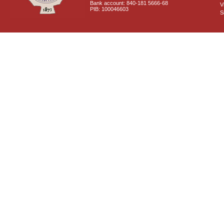
Bank account: 840-181 5666-68
V
PIB: 100046603
S