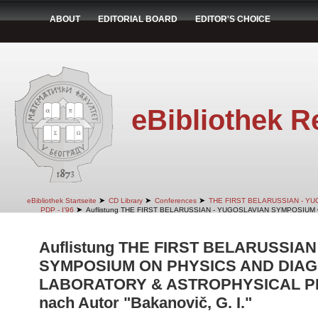
ABOUT
EDITORIAL BOARD
EDITOR'S CHOICE
eBibliothek R
➤
➤
➤
eBibliothek Startseite
CD Library
Conferences
THE FIRST BELARUSSIAN - Y
➤
PDP - I'96
Auflistung THE FIRST BELARUSSIAN - YUGOSLAVIAN SYMPOSIUM
Auflistung THE FIRST BELARUSSIA
SYMPOSIUM ON PHYSICS AND DIAG
LABORATORY & ASTROPHYSICAL PLA
nach Autor "Bakanovič, G. I."