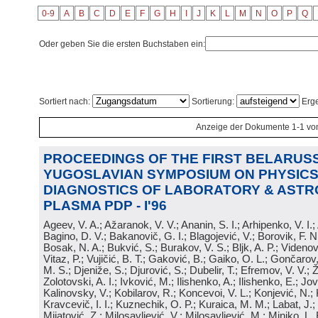
0-9
A
B
C
D
E
F
G
H
I
J
K
L
M
N
O
P
Q
Oder geben Sie die ersten Buchstaben ein:
Sortiert nach:
Sortierung:
Erge
Anzeige der Dokumente 1-1 vo
PROCEEDINGS OF THE FIRST BELARUSS
YUGOSLAVIAN SYMPOSIUM ON PHYSICS
DIAGNOSTICS OF LABORATORY & ASTR
PLASMA PDP - I'96
Ageev, V. A.; Ažaranok, V. V.; Ananin, S. I.; Arhipenko, V. I.
Bagino, D. V.; Bakanovič, G. I.; Blagojević, V.; Borovik, F. N
Bosak, N. A.; Bukvić, S.; Burakov, V. S.; Bljk, A. P.; Videnović
Vitaz, P.; Vujičić, B. T.; Gaković, B.; Gaiko, O. L.; Gončarov, 
M. S.; Djeniže, S.; Djurović, S.; Dubelir, T.; Efremov, V. V.; 
Zolotovski, A. I.; Ivković, M.; Ilishenko, A.; Ilishenko, E.; Jov
Kalinovsky, V.; Kobilarov, R.; Koncevoi, V. L.; Konjević, N.;
Kravcevič, I. I.; Kuznechik, O. P.; Kuraica, M. M.; Labat, J.;
Mijatović, Z.; Milosavljević, V.; Milosavljević, M.; Minjko, L. 