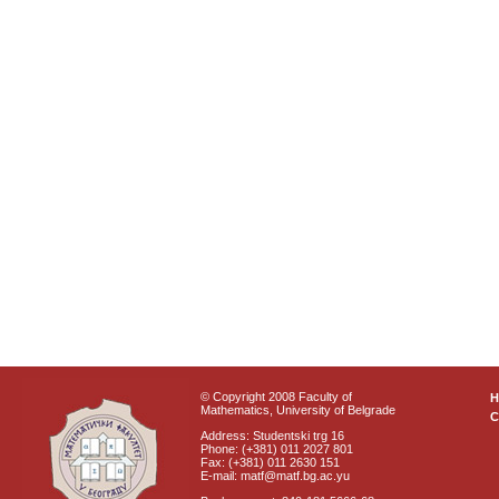
© Copyright 2008 Faculty of
Mathematics, University of Belgrade
C
Address: Studentski trg 16
Phone: (+381) 011 2027 801
Fax: (+381) 011 2630 151
E-mail: matf@matf.bg.ac.yu