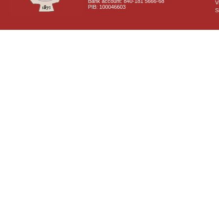
Bank account: 840-181 5666-68
V
PIB: 100046603
S