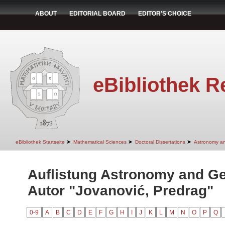
ABOUT
EDITORIAL BOARD
EDITOR'S CHOICE
eBibliothek R
➤
➤
➤
eBibliothek Startseite
Mathematical Sciences
Doctoral Dissertations
Astronomy a
Auflistung Astronomy and G
Autor "Jovanović, Predrag"
0-9
A
B
C
D
E
F
G
H
I
J
K
L
M
N
O
P
Q