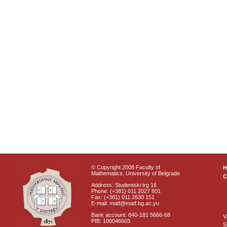
© Copyright 2008 Faculty of
Mathematics, University of Belgrade
C
Address: Studentski trg 16
Phone: (+381) 011 2027 801
Fax: (+381) 011 2630 151
E-mail: matf@matf.bg.ac.yu
Bank account: 840-181 5666-68
V
PIB: 100046603
S