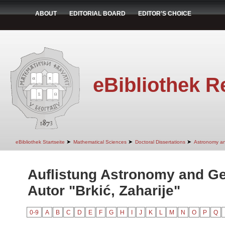
ABOUT
EDITORIAL BOARD
EDITOR'S CHOICE
eBibliothek R
➤
➤
➤
eBibliothek Startseite
Mathematical Sciences
Doctoral Dissertations
Astronomy a
Auflistung Astronomy and G
Autor "Brkić, Zaharije"
0-9
A
B
C
D
E
F
G
H
I
J
K
L
M
N
O
P
Q