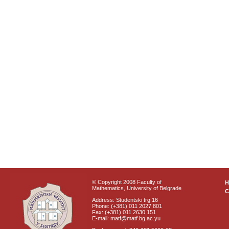
© Copyright 2008 Faculty of
Mathematics, University of Belgrade
C
Address: Studentski trg 16
Phone: (+381) 011 2027 801
Fax: (+381) 011 2630 151
E-mail: matf@matf.bg.ac.yu