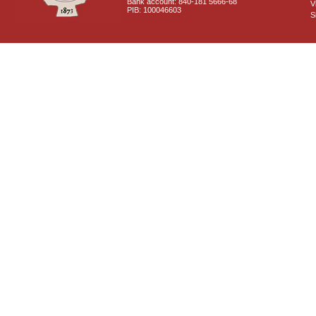
Bank account: 840-181 5666-68
V
PIB: 100046603
S