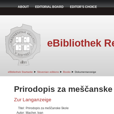
ABOUT
EDITORIAL BOARD
EDITOR'S CHOICE
eBibliothek R
➤
➤
➤
eBibliothek Startseite
Slovenian editions
Books
Dokumentanzeige
Prirodopis za meščanske
Zur Langanzeige
Titel:
Prirodopis za meščanske škole
Autor:
Macher, Ivan