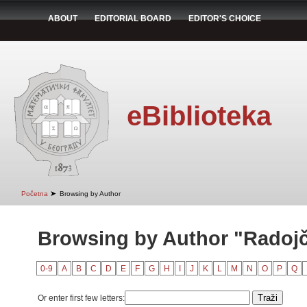
ABOUT
EDITORIAL BOARD
EDITOR'S CHOICE
eBiblioteka
➤
Početna
Browsing by Author
Browsing by Author "Radojč
0-9
A
B
C
D
E
F
G
H
I
J
K
L
M
N
O
P
Q
Or enter first few letters: