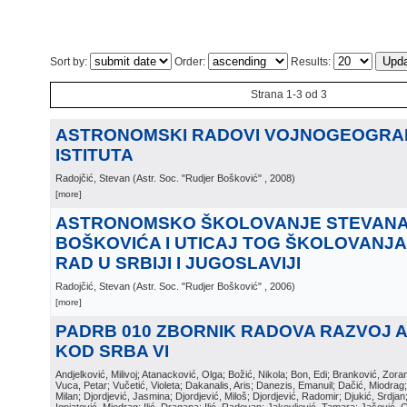
Sort by:
Order:
Results:
Strana 1-3 od 3
ASTRONOMSKI RADOVI VOJNOGEOGR
ISTITUTA
Radojčić, Stevan
(
Astr. Soc. "Rudjer Bošković"
, 2008
)
[more]
ASTRONOMSKO ŠKOLOVANJE STEVANA 
BOŠKOVIĆA I UTICAJ TOG ŠKOLOVANJA
RAD U SRBIJI I JUGOSLAVIJI
Radojčić, Stevan
(
Astr. Soc. "Rudjer Bošković"
, 2006
)
[more]
PADRB 010 ZBORNIK RADOVA RAZVOJ 
KOD SRBA VI
Andjelković, Milivoj; Atanacković, Olga; Božić, Nikola; Bon, Edi; Branković, Zor
Vuca, Petar; Vučetić, Violeta; Dakanalis, Aris; Danezis, Emanuil; Dačić, Miodrag; D
Milan; Djordjević, Jasmina; Djordjević, Miloš; Djordjević, Radomir; Djukić, Srdja