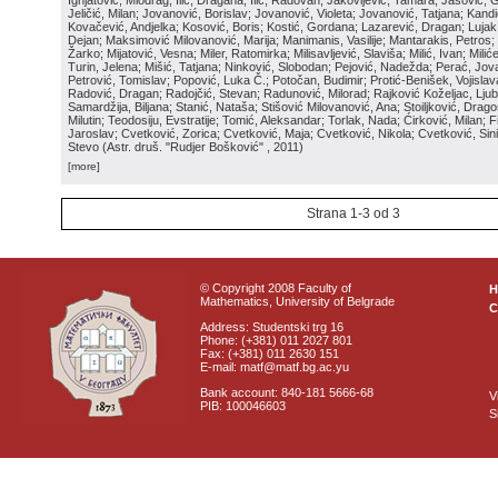
Ignjatović, Miodrag; Ilić, Dragana; Ilić, Radovan; Jakovljević, Tamara; Jašović, 
Jeličić, Milan; Jovanović, Borislav; Jovanović, Violeta; Jovanović, Tatjana; Kand
Kovačević, Andjelka; Kosović, Boris; Kostić, Gordana; Lazarević, Dragan; Luja
Dejan; Maksimović Milovanović, Marija; Manimanis, Vasilije; Mantarakis, Petros; 
Žarko; Mijatović, Vesna; Miler, Ratomirka; Milisavljević, Slaviša; Milić, Ivan; Mili
Turin, Jelena; Mišić, Tatjana; Ninković, Slobodan; Pejović, Nadežda; Perać, Jova
Petrović, Tomislav; Popović, Luka Č.; Potočan, Budimir; Protić-Benišek, Vojisla
Radović, Dragan; Radojčić, Stevan; Radunović, Milorad; Rajković Koželjac, Ljubi
Samardžija, Biljana; Stanić, Nataša; Stišović Milovanović, Ana; Stoiljković, Dragos
Milutin; Teodosiju, Evstratije; Tomić, Aleksandar; Torlak, Nada; Ćirković, Milan; Fi
Jaroslav; Cvetković, Zorica; Cvetković, Maja; Cvetković, Nikola; Cvetković, Sin
Stevo
(
Astr. druš. "Rudjer Bošković"
, 2011
)
[more]
Strana 1-3 od 3
© Copyright 2008 Faculty of
Mathematics, University of Belgrade
C
Address: Studentski trg 16
Phone: (+381) 011 2027 801
Fax: (+381) 011 2630 151
E-mail: matf@matf.bg.ac.yu
Bank account: 840-181 5666-68
V
PIB: 100046603
S