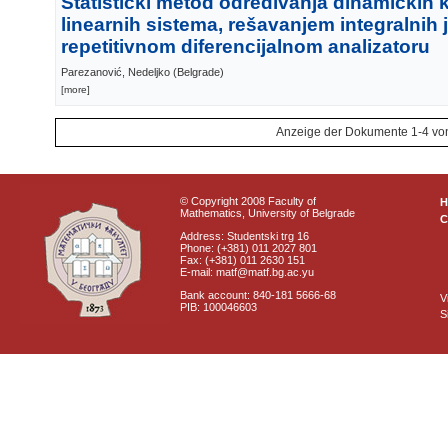
Statistički metod određivanja dinamičkih k
linearnih sistema, rešavanjem integralnih
repetitivnom diferencijalnom analizatoru
Parezanović, Nedeljko
(
Belgrade
)
[more]
Anzeige der Dokumente 1-4 vo
© Copyright 2008 Faculty of
Mathematics, University of Belgrade
C
Address: Studentski trg 16
Phone: (+381) 011 2027 801
Fax: (+381) 011 2630 151
E-mail: matf@matf.bg.ac.yu
Bank account: 840-181 5666-68
V
PIB: 100046603
S