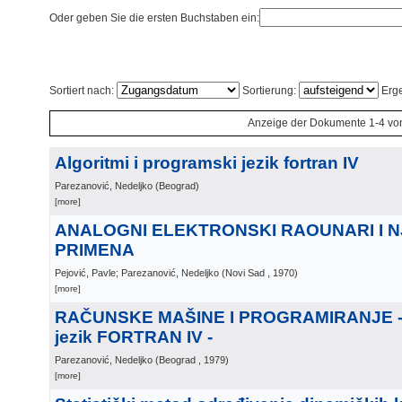
Oder geben Sie die ersten Buchstaben ein:
Sortiert nach:
Sortierung:
Erge
Anzeige der Dokumente 1-4 vo
Algoritmi i programski jezik fortran IV
Parezanović, Nedeljko
(
Beograd
)
[more]
ANALOGNI ELEKTRONSKI RAOUNARI I N
PRIMENA
Pejović, Pavle; Parezanović, Nedeljko
(
Novi Sad
, 1970
)
[more]
RAČUNSKE MAŠINE I PROGRAMIRANJE - 
jezik FORTRAN IV -
Parezanović, Nedeljko
(
Beograd
, 1979
)
[more]