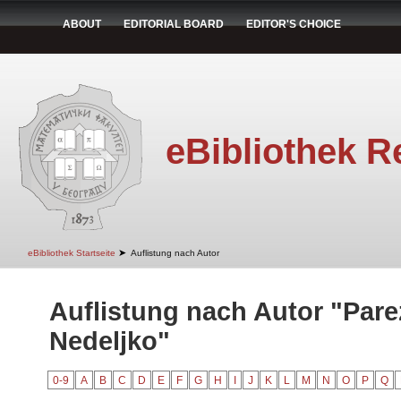
ABOUT
EDITORIAL BOARD
EDITOR'S CHOICE
eBibliothek R
➤
eBibliothek Startseite
Auflistung nach Autor
Auflistung nach Autor "Pare
Nedeljko"
0-9
A
B
C
D
E
F
G
H
I
J
K
L
M
N
O
P
Q