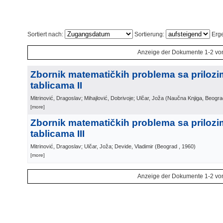
Sortiert nach:
Sortierung:
Erge
Anzeige der Dokumente 1-2 vo
Zbornik matematičkih problema sa prilozi
tablicama II
Mitrinović, Dragoslav; Mihajlović, Dobrivoje; Ulčar, Joža
(
Naučna Knjiga, Beogra
[more]
Zbornik matematičkih problema sa prilozi
tablicama III
Mitrinović, Dragoslav; Ulčar, Joža; Devide, Vladimir
(
Beograd
, 1960
)
[more]
Anzeige der Dokumente 1-2 vo