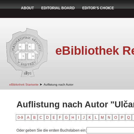
ABOUT
EDITORIAL BOARD
EDITOR'S CHOICE
eBibliothek R
➤
eBibliothek Startseite
Auflistung nach Autor
Auflistung nach Autor "Ulča
0-9
A
B
C
D
E
F
G
H
I
J
K
L
M
N
O
P
Q
Oder geben Sie die ersten Buchstaben ein: