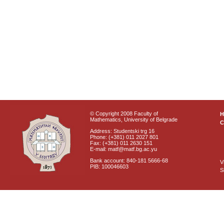
© Copyright 2008 Faculty of
Mathematics, University of Belgrade
C
Address: Studentski trg 16
Phone: (+381) 011 2027 801
Fax: (+381) 011 2630 151
E-mail: matf@matf.bg.ac.yu
Bank account: 840-181 5666-68
V
PIB: 100046603
S