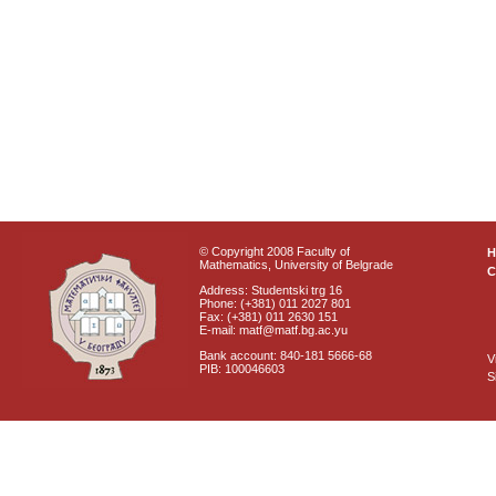
© Copyright 2008 Faculty of
Mathematics, University of Belgrade
C
Address: Studentski trg 16
Phone: (+381) 011 2027 801
Fax: (+381) 011 2630 151
E-mail: matf@matf.bg.ac.yu
Bank account: 840-181 5666-68
V
PIB: 100046603
S