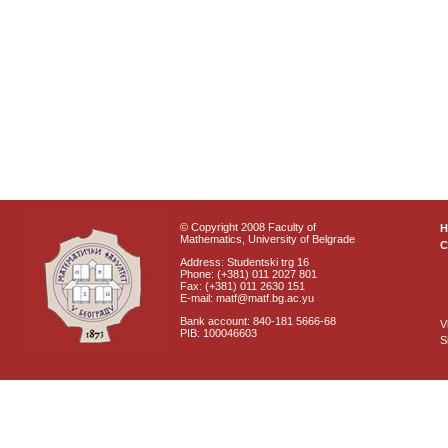
© Copyright 2008 Faculty of
Mathematics, University of Belgrade
C
Address: Studentski trg 16
Phone: (+381) 011 2027 801
Fax: (+381) 011 2630 151
E-mail: matf@matf.bg.ac.yu
Bank account: 840-181 5666-68
V
PIB: 100046603
S