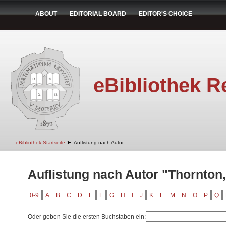
ABOUT
EDITORIAL BOARD
EDITOR'S CHOICE
eBibliothek R
➤
eBibliothek Startseite
Auflistung nach Autor
Auflistung nach Autor "Thornton,
0-9
A
B
C
D
E
F
G
H
I
J
K
L
M
N
O
P
Q
Oder geben Sie die ersten Buchstaben ein: