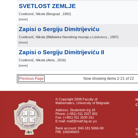
SVETLOST ZEMLJE
Cvetković, Nikola
(
Beograd
, 1992
)
[more]
Zapisi o Sergiju Dimitrijeviću
Cvetković, Nikola
(
Biblioteka Narodnog muzeja u Leskovcu
, 1997
)
[more]
Zapisi o Sergiju Dimitrijeviću II
Cvetković, Nikola
(
Alma
, 2016
)
[more]
Previous Page
Now showing items 2-21 of 22
© Copyright 2008 Faculty of
Mathematics, University of Belgrade
C
Address: Studentski trg 16
Phone: (+381) 011 2027 801
Fax: (+381) 011 2630 151
E-mail: matf@matf.bg.ac.yu
Bank account: 840-181 5666-68
V
PIB: 100046603
S