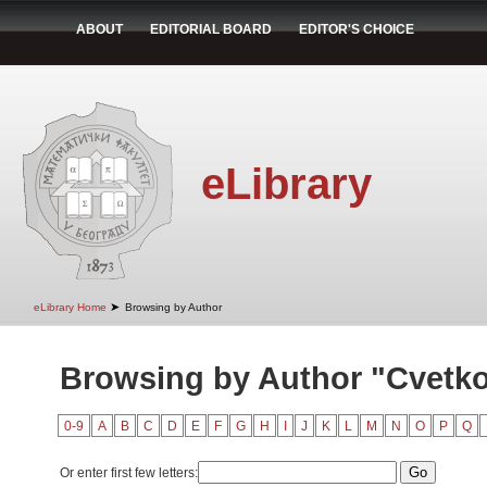
ABOUT
EDITORIAL BOARD
EDITOR'S CHOICE
eLibrary
➤
eLibrary Home
Browsing by Author
Browsing by Author "Cvetko
0-9
A
B
C
D
E
F
G
H
I
J
K
L
M
N
O
P
Q
Or enter first few letters: