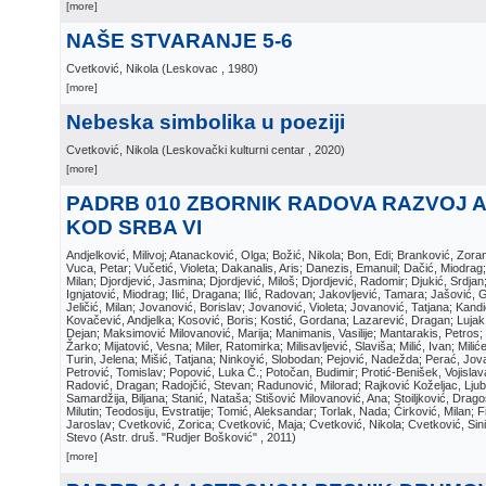
[more]
NAŠE STVARANJE 5-6
Cvetković, Nikola
(
Leskovac
, 1980
)
[more]
Nebeska simbolika u poeziji
Cvetković, Nikola
(
Leskovački kulturni centar
, 2020
)
[more]
PADRB 010 ZBORNIK RADOVA RAZVOJ 
KOD SRBA VI
Andjelković, Milivoj; Atanacković, Olga; Božić, Nikola; Bon, Edi; Branković, Zor
Vuca, Petar; Vučetić, Violeta; Dakanalis, Aris; Danezis, Emanuil; Dačić, Miodrag; D
Milan; Djordjević, Jasmina; Djordjević, Miloš; Djordjević, Radomir; Djukić, Srdja
Ignjatović, Miodrag; Ilić, Dragana; Ilić, Radovan; Jakovljević, Tamara; Jašović, 
Jeličić, Milan; Jovanović, Borislav; Jovanović, Violeta; Jovanović, Tatjana; Kand
Kovačević, Andjelka; Kosović, Boris; Kostić, Gordana; Lazarević, Dragan; Luja
Dejan; Maksimović Milovanović, Marija; Manimanis, Vasilije; Mantarakis, Petros; 
Žarko; Mijatović, Vesna; Miler, Ratomirka; Milisavljević, Slaviša; Milić, Ivan; Mili
Turin, Jelena; Mišić, Tatjana; Ninković, Slobodan; Pejović, Nadežda; Perać, Jova
Petrović, Tomislav; Popović, Luka Č.; Potočan, Budimir; Protić-Benišek, Vojisla
Radović, Dragan; Radojčić, Stevan; Radunović, Milorad; Rajković Koželjac, Ljubi
Samardžija, Biljana; Stanić, Nataša; Stišović Milovanović, Ana; Stoiljković, Dragos
Milutin; Teodosiju, Evstratije; Tomić, Aleksandar; Torlak, Nada; Ćirković, Milan; Fi
Jaroslav; Cvetković, Zorica; Cvetković, Maja; Cvetković, Nikola; Cvetković, Sin
Stevo
(
Astr. druš. "Rudjer Bošković"
, 2011
)
[more]