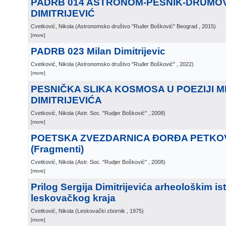
PADRB 014 ASTRONOM-PESNIK-DRUMOVN
DIMITRIJEVIĆ
Cvetković, Nikola
(
Astronomsko društvo "Ruđer Bošković" Beograd
, 2015
)
[more]
PADRB 023 Milan Dimitrijevic
Cvetković, Nikola
(
Astronomsko društvo "Ruđer Bošković"
, 2022
)
[more]
PESNIČKA SLIKA KOSMOSA U POEZIJI M
DIMITRIJEVIĆA
Cvetković, Nikola
(
Astr. Soc. "Rudjer Bošković"
, 2008
)
[more]
POETSKA ZVEZDARNICA ĐORĐA PETKO
(Fragmenti)
Cvetković, Nikola
(
Astr. Soc. "Rudjer Bošković"
, 2008
)
[more]
Prilog Sergija Dimitrijevića arheološkim is
leskovačkog kraja
Cvetković, Nikola
(
Leskovački zbornik
, 1975
)
[more]