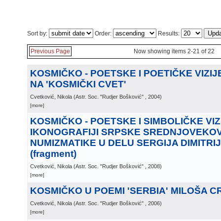
Sort by:
Order:
Results:
Previous Page
Now showing items 2-21 of 22
KOSMIČKO - POETSKE I POETIČKE VIZI
NA 'KOSMIČKI CVET'
Cvetković, Nikola
(
Astr. Soc. "Rudjer Bošković"
, 2004
)
[more]
KOSMIČKO - POETSKE I SIMBOLIČKE VIZ
IKONOGRAFIJI SRPSKE SREDNJOVEKO
NUMIZMATIKE U DELU SERGIJA DIMITRI
(fragment)
Cvetković, Nikola
(
Astr. Soc. "Rudjer Bošković"
, 2008
)
[more]
KOSMIČKO U POEMI 'SERBIA' MILOŠA 
Cvetković, Nikola
(
Astr. Soc. "Rudjer Bošković"
, 2006
)
[more]