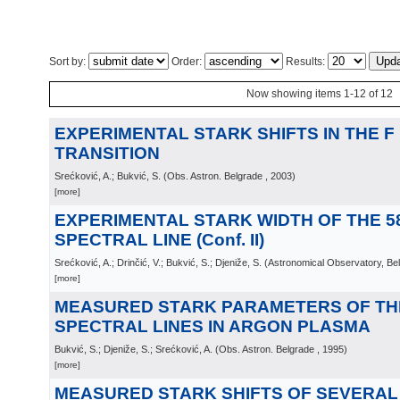
Sort by:
Order:
Results:
Now showing items 1-12 of 12
EXPERIMENTAL STARK SHIFTS IN THE F II 
TRANSITION
Srećković, A.; Bukvić, S.
(
Obs. Astron. Belgrade
, 2003
)
[more]
EXPERIMENTAL STARK WIDTH OF THE 58
SPECTRAL LINE (Conf. II)
Srećković, A.; Drinčić, V.; Bukvić, S.; Djeniže, S.
(
Astronomical Observatory, Be
[more]
MEASURED STARK PARAMETERS OF THE 
SPECTRAL LINES IN ARGON PLASMA
Bukvić, S.; Djeniže, S.; Srećković, A.
(
Obs. Astron. Belgrade
, 1995
)
[more]
MEASURED STARK SHIFTS OF SEVERAL Ar