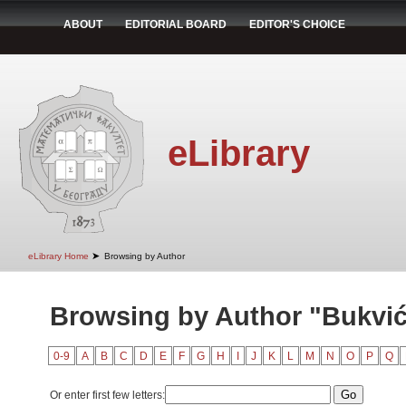
ABOUT
EDITORIAL BOARD
EDITOR'S CHOICE
eLibrary
➤
eLibrary Home
Browsing by Author
Browsing by Author "Bukvić
0-9
A
B
C
D
E
F
G
H
I
J
K
L
M
N
O
P
Q
Or enter first few letters: