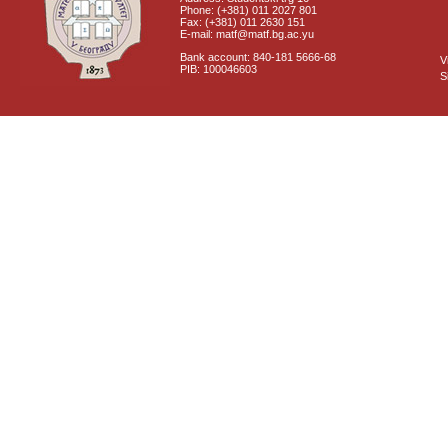
Phone: (+381) 011 2027 801
Fax: (+381) 011 2630 151
E-mail: matf@matf.bg.ac.yu
Bank account: 840-181 5666-68
V
PIB: 100046603
S