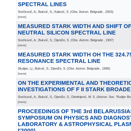
SPECTRAL LINES
Srećković, A.; Bukvić, S.; Kalezić, S.
(
Obs. Astron. Belgrade
, 2003
)
[more]
MEASURED STARK WIDTH AND SHIFT OF 
NEUTRAL SILICON SPECTRAL LINE
Srećković, A.; Bukvić, S.; Djeniže, S.
(
Obs. Astron. Belgrade
, 1997
)
[more]
MEASURED STARK WIDTH OH THE 324.75
RESONANCE SPECTRAL LINE
Skuljan, Lj.; Bukvić, S.; Djeniže, S.
(
Obs. Astron. Belgrade
, 1995
)
[more]
ON THE EXPERIMENTAL AND THEORETI
INVESTIGATIONS OF F II STARK BROADEN
Srećković, A.; Bukvić, S.; Djeniže, S.; Dimitrijević, M. S.
(
Astron. Soc. 'Rudjer Bo
[more]
PROCEEDINGS OF THE 3rd BELARUSSIA
SYMPOSIUM ON PHYSICS AND DIAGNOS
LABORATORY & ASTROPHYSICAL PLASM
I'2000)