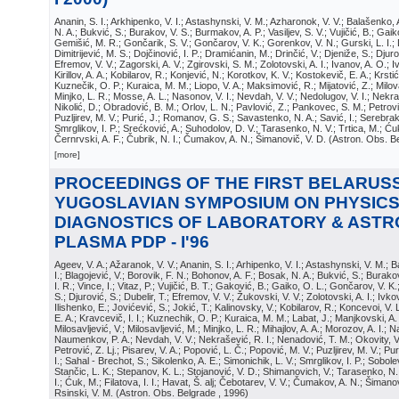
Ananin, S. I.; Arkhipenko, V. I.; Astashynski, V. M.; Azharonok, V. V.; Balašenko, 
N. A.; Bukvić, S.; Burakov, V. S.; Burmakov, A. P.; Vasiljev, S. V.; Vujičić, B.; Gai
Gemišić, M. R.; Gončarik, S. V.; Gončarov, V. K.; Gorenkov, V. N.; Gurski, L. I.
Dimitrijević, M. S.; Dojčinović, I. P.; Dramićanin, M.; Drinčić, V.; Djeniže, S.; Djur
Efremov, V. V.; Zagorski, A. V.; Zgirovski, S. M.; Zolotovski, A. I.; Ivanov, A. O.; I
Kirillov, A. A.; Kobilarov, R.; Konjević, N.; Korotkov, K. V.; Kostokevič, E. A.; Krst
Kuznečik, O. P.; Kuraica, M. M.; Liopo, V. A.; Maksimović, R.; Mijatović, Z.; Milova
Minjko, L. R.; Mosse, A. L.; Nasonov, V. I.; Nevdah, V. V.; Nedolugov, V. I.; Nekra
Nikolić, D.; Obradović, B. M.; Orlov, L. N.; Pavlović, Z.; Pankovec, S. M.; Petrovi
Puzljirev, M. V.; Purić, J.; Romanov, G. S.; Savastenko, N. A.; Savić, I.; Serebrak
Smrglikov, I. P.; Srećković, A.; Suhodolov, D. V.; Tarasenko, N. V.; Trtica, M.; Ćuk
Černrvski, A. F.; Čubrik, N. I.; Čumakov, A. N.; Šimanovič, V. D.
(
Astron. Obs. B
[more]
PROCEEDINGS OF THE FIRST BELARUSS
YUGOSLAVIAN SYMPOSIUM ON PHYSICS
DIAGNOSTICS OF LABORATORY & ASTR
PLASMA PDP - I'96
Ageev, V. A.; Ažaranok, V. V.; Ananin, S. I.; Arhipenko, V. I.; Astashynski, V. M.; 
I.; Blagojević, V.; Borovik, F. N.; Bohonov, A. F.; Bosak, N. A.; Bukvić, S.; Burakov,
I. R.; Vince, I.; Vitaz, P.; Vujičić, B. T.; Gaković, B.; Gaiko, O. L.; Gončarov, V. K.
S.; Djurović, S.; Dubelir, T.; Efremov, V. V.; Žukovski, V. V.; Zolotovski, A. I.; Ivkov
Ilishenko, E.; Jovićević, S.; Jokić, T.; Kalinovsky, V.; Kobilarov, R.; Koncevoi, V. 
E. A.; Kravcevič, I. I.; Kuznechik, O. P.; Kuraica, M. M.; Labat, J.; Manjkovski, A. 
Milosavljević, V.; Milosavljević, M.; Minjko, L. R.; Mihajlov, A. A.; Morozov, A. I.;
Naumenkov, P. A.; Nevdah, V. V.; Nekrašević, R. I.; Nenadović, T. M.; Okovity, V.
Petrović, Z. Lj.; Pisarev, V. A.; Popović, L. Č.; Popović, M. V.; Puzljirev, M. V.; Pur
I.; Sahal - Brechot, S.; Sikolenko, A. E.; Simonichik, L. V.; Smrglikov, I. P.; Sobole
Stančic, L. K.; Stepanov, K. L.; Stojanović, V. D.; Shimanovich, V.; Tarasenko, N. V
I.; Ćuk, M.; Filatova, I. I.; Havat, Š. alj; Čebotarev, V. V.; Čumakov, A. N.; Šimano
Rsinski, V. M.
(
Astron. Obs. Belgrade
, 1996
)