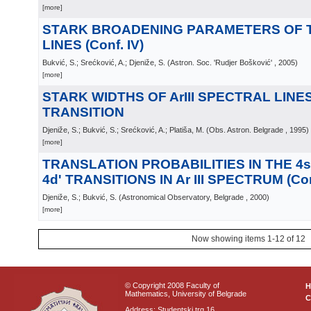
[more]
STARK BROADENING PARAMETERS OF T
LINES (Conf. IV)
Bukvić, S.; Srećković, A.; Djeniže, S.
(
Astron. Soc. 'Rudjer Bošković'
, 2005
)
[more]
STARK WIDTHS OF ArIII SPECTRAL LINES 
TRANSITION
Djeniže, S.; Bukvić, S.; Srećković, A.; Platiša, M.
(
Obs. Astron. Belgrade
, 1995
)
[more]
TRANSLATION PROBABILITIES IN THE 4s' -
4d' TRANSITIONS IN Ar III SPECTRUM (Conf
Djeniže, S.; Bukvić, S.
(
Astronomical Observatory, Belgrade
, 2000
)
[more]
Now showing items 1-12 of 12
© Copyright 2008 Faculty of
Mathematics, University of Belgrade
C
Address: Studentski trg 16