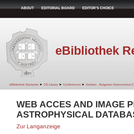
ABOUT
EDITORIAL BOARD
EDITOR'S CHOICE
eBibliothek R
➤
➤
➤
eBibliothek Startseite
CD Library
Conferences
Serbian - Bulgarian Astronomical Co
WEB ACCES AND IMAGE P
ASTROPHYSICAL DATABASE
Zur Langanzeige