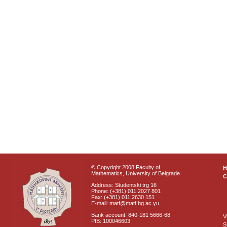
© Copyright 2008 Faculty of
Mathematics, University of Belgrade
C
Address: Studentski trg 16
Phone: (+381) 011 2027 801
Fax: (+381) 011 2630 151
E-mail: matf@matf.bg.ac.yu
Bank account: 840-181 5666-68
V
PIB: 100046603
S