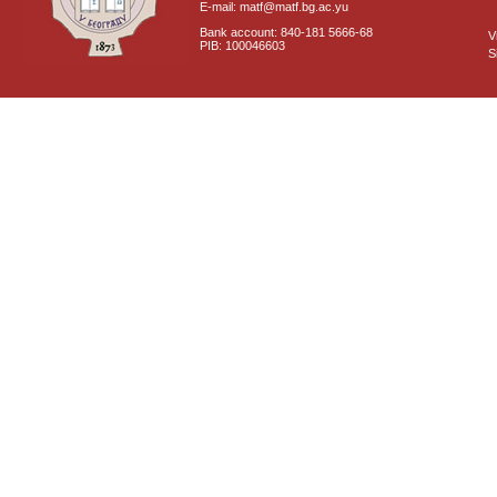
E-mail: matf@matf.bg.ac.yu
Bank account: 840-181 5666-68
V
PIB: 100046603
S