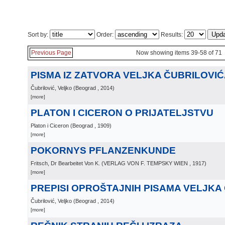
Sort by:
Order:
Results:
Previous Page
Now showing items 39-58 of 71
PISMA IZ ZATVORA VELJKA ČUBRILOVI
Čubrilović, Veljko
(
Beograd
, 2014
)
[more]
PLATON I CICERON O PRIJATELJSTVU
Platon i Ciceron
(
Beograd
, 1909
)
[more]
POKORNYS PFLANZENKUNDE
Fritsch, Dr Bearbeitet Von K.
(
VERLAG VON F. TEMPSKY WIEN
, 1917
)
[more]
PREPISI OPROŠTAJNIH PISAMA VELJKA
Čubrilović, Veljko
(
Beograd
, 2014
)
[more]