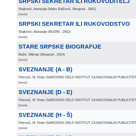
SRPSKI SEKRETAR ILI RUKOVODITELJ
Stojković, Atanasije
(
Maks Raičević, Beograd
, 1862
)
[more]
SRPSKI SEKRETAR ILI RUKOVODSTVO
Stojkovic, Atanasije
(
BUDIM
, 1802
)
[more]
STARE SRPSKE BIOGRAFIJE
Bašić, Milivoje
(
Beograd
, 1924
)
[more]
SVEZNANJE (A - B)
Petrović, M. Petar
(
NARODNO DELO INSTITUT ZA NACIONALNI PUBLICIT
[more]
SVEZNANJE (D - E)
Petrović, M. Petar
(
NARODNO DELO INSTITUT ZA NACIONALNI PUBLICIT
[more]
SVEZNANJE (H - Š)
Petrović, M. Petar
(
NARODNO DELO INSTITUT ZA NACIONALNI PUBLICIT
[more]