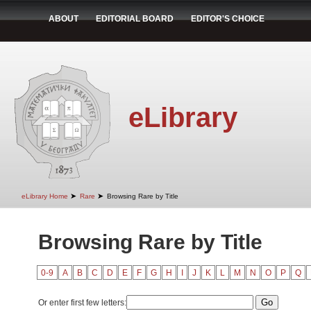
ABOUT
EDITORIAL BOARD
EDITOR'S CHOICE
eLibrary
➤
➤
eLibrary Home
Rare
Browsing Rare by Title
Browsing Rare by Title
0-9
A
B
C
D
E
F
G
H
I
J
K
L
M
N
O
P
Q
Or enter first few letters: