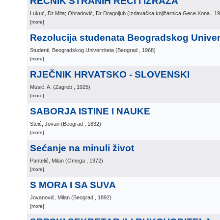
REČNIK STRANIH REČI I IZRAZA
Lukuć, Dr Mita; Obradović, Dr Dragoljub
(
Izdavačka knjižarnica Gece Kona
, 1
[more]
Rezolucija studenata Beogradskog Univer
Studenti, Beogradskog Univerziteta
(
Beograd
, 1968
)
[more]
RJEČNIK HRVATSKO - SLOVENSKI
Musić, A.
(
Zagreb
, 1925
)
[more]
SABORJA ISTINE I NAUKE
Steić, Jovan
(
Beograd
, 1832
)
[more]
Sećanje na minuli život
Pantelić, Milan
(
Omega
, 1972
)
[more]
S MORA I SA SUVA
Jovanović, Milan
(
Beograd
, 1892
)
[more]