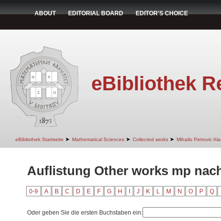
ABOUT
EDITORIAL BOARD
EDITOR'S CHOICE
eBibliothek R
➤
➤
➤
eBibliothek Startseite
Mathematical Sciences
Collected works
Mihailo Petrovic Ala
Auflistung Other works mp nach
0-9
A
B
C
D
E
F
G
H
I
J
K
L
M
N
O
P
Q
Oder geben Sie die ersten Buchstaben ein: