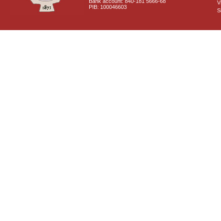
Bank account: 840-181 5666-68
V
PIB: 100046603
S