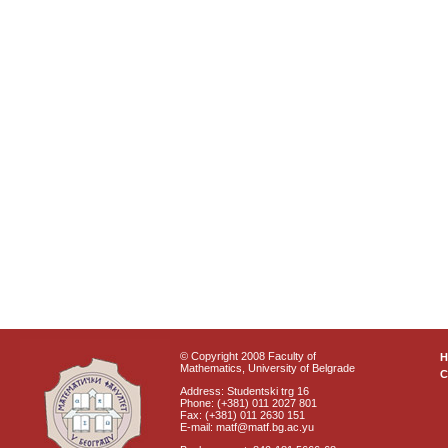
© Copyright 2008 Faculty of
Mathematics, University of Belgrade
C
Address: Studentski trg 16
Phone: (+381) 011 2027 801
Fax: (+381) 011 2630 151
E-mail: matf@matf.bg.ac.yu