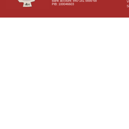
Bank account: 840-181 5666-68
V
PIB: 100046603
S