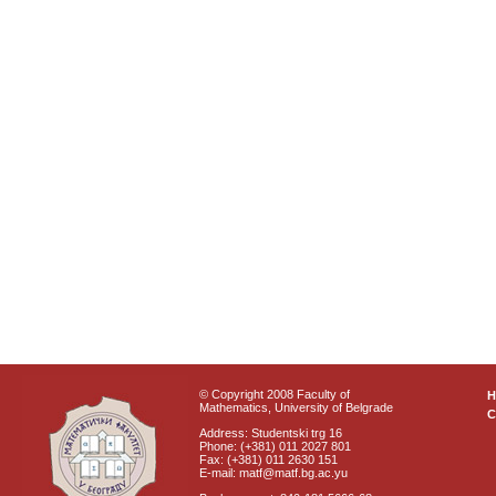
© Copyright 2008 Faculty of
Mathematics, University of Belgrade
C
Address: Studentski trg 16
Phone: (+381) 011 2027 801
Fax: (+381) 011 2630 151
E-mail: matf@matf.bg.ac.yu