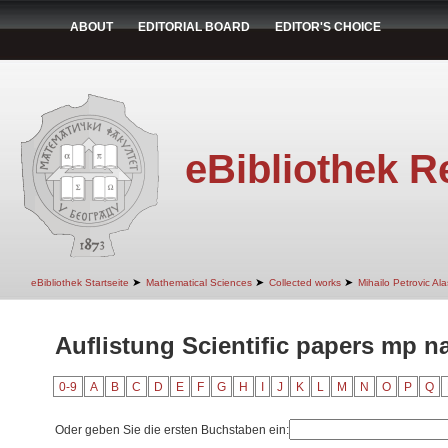
ABOUT
EDITORIAL BOARD
EDITOR'S CHOICE
eBibliothek R
➤
➤
➤
eBibliothek Startseite
Mathematical Sciences
Collected works
Mihailo Petrovic Ala
Auflistung Scientific papers mp n
0-9
A
B
C
D
E
F
G
H
I
J
K
L
M
N
O
P
Q
Oder geben Sie die ersten Buchstaben ein: