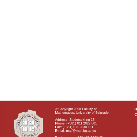
© Copyright 2008 Faculty of
Mathematics, University of Belgrade
C
Address: Studentski trg 16
Phone: (+381) 011 2027 801
Fax: (+381) 011 2630 151
E-mail: matf@matf.bg.ac.yu