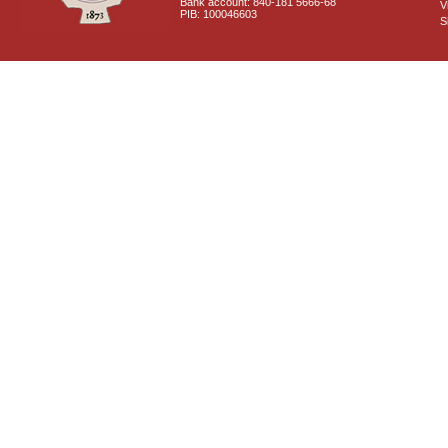
Bank account: 840-181 5666-68
V
PIB: 100046603
S