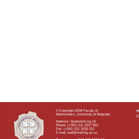
© Copyright 2008 Faculty of
Mathematics, University of Belgrade
C
Address: Studentski trg 16
Phone: (+381) 011 2027 801
Fax: (+381) 011 2630 151
E-mail: matf@matf.bg.ac.yu