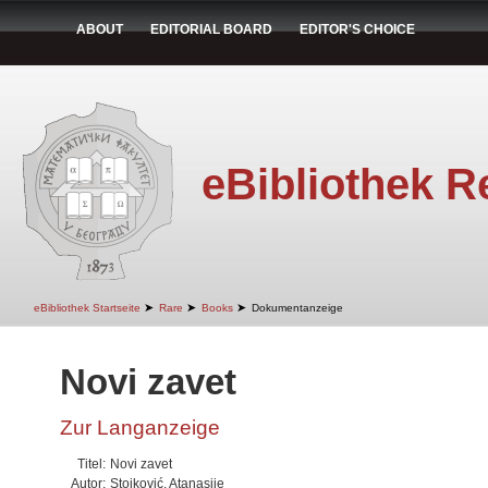
ABOUT
EDITORIAL BOARD
EDITOR'S CHOICE
eBibliothek R
➤
➤
➤
eBibliothek Startseite
Rare
Books
Dokumentanzeige
Novi zavet
Zur Langanzeige
Titel:
Novi zavet
Autor:
Stojković, Atanasije