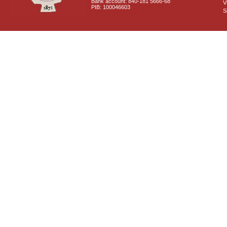
Bank account: 840-181 5666-68
V
PIB: 100046603
S