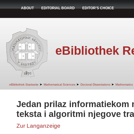
ABOUT
EDITORIAL BOARD
EDITOR'S CHOICE
eBibliothek R
➤
➤
➤
eBibliothek Startseite
Mathematical Sciences
Doctoral Dissertations
Mathematics
Jedan prilaz informatiekom 
teksta i algoritmi njegove t
Zur Langanzeige