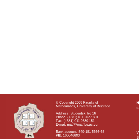
© Copyright 2008 Faculty of
Mathematics, University of Belgrade
C
Address: Studentski trg 16
Phone: (+381) 011 2027 801
Fax: (+381) 011 2630 151
E-mail: matf@matf.bg.ac.yu
Bank account: 840-181 5666-68
V
PIB: 100046603
S