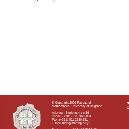
© Copyright 2008 Faculty of
Mathematics, University of Belgrade
C
Address: Studentski trg 16
Phone: (+381) 011 2027 801
Fax: (+381) 011 2630 151
E-mail: matf@matf.bg.ac.yu