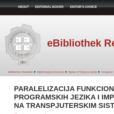
ABOUT
EDITORIAL BOARD
EDITOR'S CHOICE
eBibliothek R
➤
➤
➤
eBibliothek Startseite
Mathematical Sciences
Master of Science works
Computer 
PARALELIZACIJA FUNKCION
PROGRAMSKIH JEZIKA I IM
NA TRANSPJUTERSKIM SIS