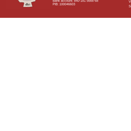
Bank account: 840-181 5666-68
V
PIB: 100046603
S