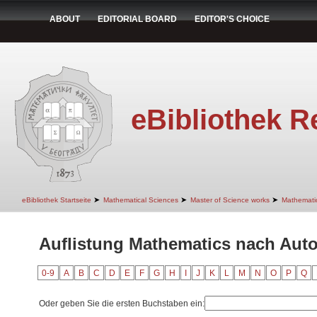
ABOUT
EDITORIAL BOARD
EDITOR'S CHOICE
eBibliothek R
➤
➤
➤
eBibliothek Startseite
Mathematical Sciences
Master of Science works
Mathemati
Auflistung Mathematics nach Auto
0-9
A
B
C
D
E
F
G
H
I
J
K
L
M
N
O
P
Q
Oder geben Sie die ersten Buchstaben ein: