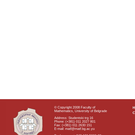
© Copyright 2008 Faculty of
Mathematics, University of Belgrade
C
Address: Studentski trg 16
Phone: (+381) 011 2027 801
Fax: (+381) 011 2630 151
E-mail: matf@matf.bg.ac.yu