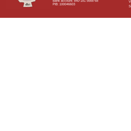
Bank account: 840-181 5666-68
V
PIB: 100046603
S