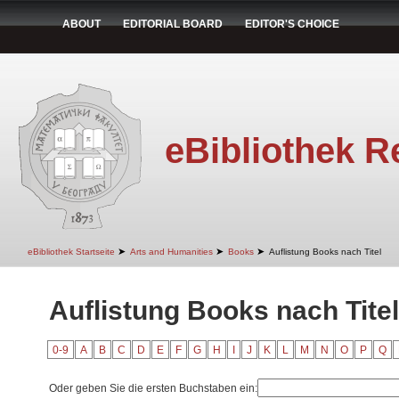
ABOUT
EDITORIAL BOARD
EDITOR'S CHOICE
eBibliothek R
➤
➤
➤
eBibliothek Startseite
Arts and Humanities
Books
Auflistung Books nach Titel
Auflistung Books nach Titel
0-9
A
B
C
D
E
F
G
H
I
J
K
L
M
N
O
P
Q
Oder geben Sie die ersten Buchstaben ein: