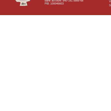
Bank account: 840-181 5666-68
V
PIB: 100046603
S