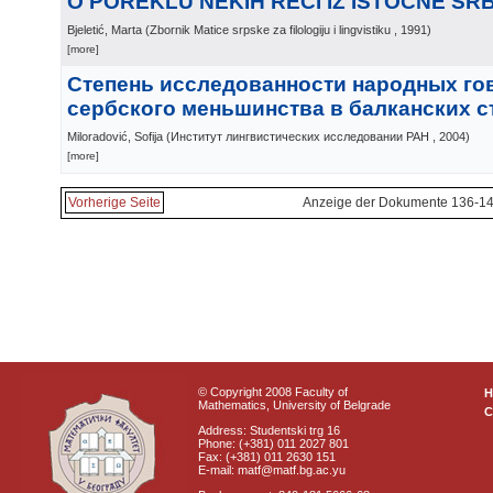
О POREKLU NEKIH REČI IZ ISTOČNE SRB
Bjeletić, Marta
(
Zbornik Matice srpske za filologiju i lingvistiku
, 1991
)
[more]
Степень исследованности народных го
сербского меньшинства в балканских с
Miloradović, Sofija
(
Институт лингвистических исследовании РАН
, 2004
)
[more]
Vorherige Seite
Anzeige der Dokumente 136-14
© Copyright 2008 Faculty of
Mathematics, University of Belgrade
C
Address: Studentski trg 16
Phone: (+381) 011 2027 801
Fax: (+381) 011 2630 151
E-mail: matf@matf.bg.ac.yu