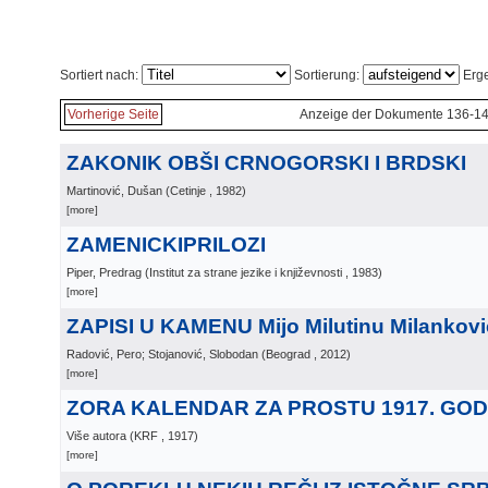
Sortiert nach:
Sortierung:
Erge
Vorherige Seite
Anzeige der Dokumente 136-14
ZAKONIK OBŠI CRNOGORSKI I BRDSKI
Martinović, Dušan
(
Cetinje
, 1982
)
[more]
ZAMENICKIPRILOZI
Piper, Predrag
(
Institut za strane jezike i književnosti
, 1983
)
[more]
ZAPISI U KAMENU Mijo Milutinu Milankov
Radović, Pero; Stojanović, Slobodan
(
Beograd
, 2012
)
[more]
ZORA KALENDAR ZA PROSTU 1917. GOD
Više autora
(
KRF
, 1917
)
[more]