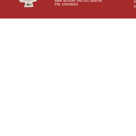
Bank account: 840-181 5666-68
V
PIB: 100046603
S