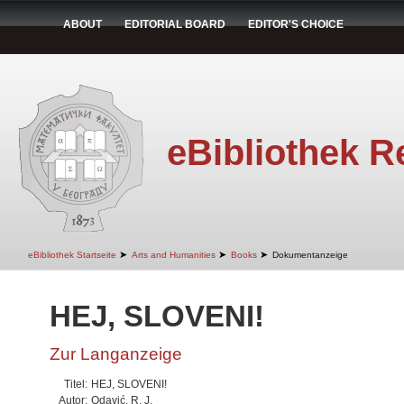
ABOUT
EDITORIAL BOARD
EDITOR'S CHOICE
eBibliothek R
➤
➤
➤
eBibliothek Startseite
Arts and Humanities
Books
Dokumentanzeige
HEJ, SLOVENI!
Zur Langanzeige
Titel:
HEJ, SLOVENI!
Autor:
Odavić, R. J.