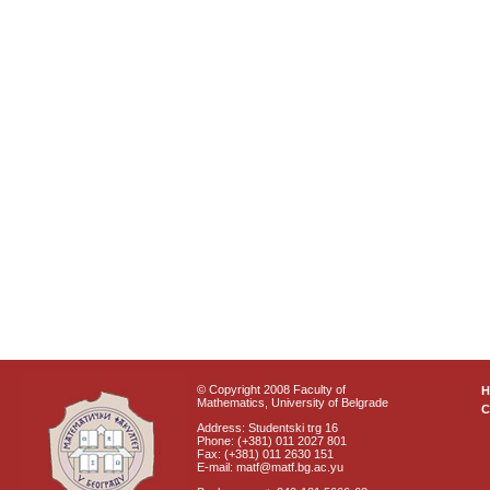
© Copyright 2008 Faculty of
Mathematics, University of Belgrade
C
Address: Studentski trg 16
Phone: (+381) 011 2027 801
Fax: (+381) 011 2630 151
E-mail: matf@matf.bg.ac.yu