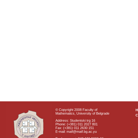
© Copyright 2008 Faculty of
Mathematics, University of Belgrade
C
Address: Studentski trg 16
Phone: (+381) 011 2027 801
Fax: (+381) 011 2630 151
E-mail: matf@matf.bg.ac.yu