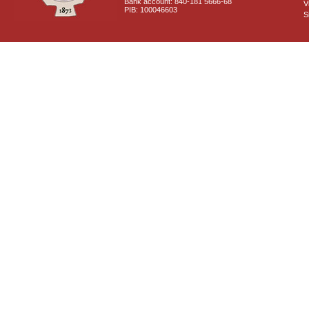
Bank account: 840-181 5666-68
V
PIB: 100046603
S