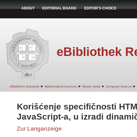
ABOUT
EDITORIAL BOARD
EDITOR'S CHOICE
eBibliothek R
➤
➤
➤
➤
eBibliothek Startseite
Mathematical Sciences
Master works
Computer Science
Korišćenje specifičnosti HTM
JavaScript-a, u izradi dinami
Zur Langanzeige