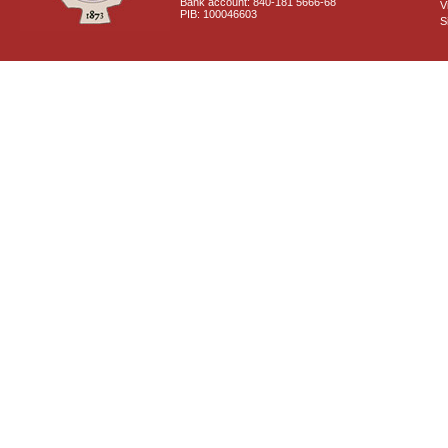
Bank account: 840-181 5666-68
V
PIB: 100046603
S