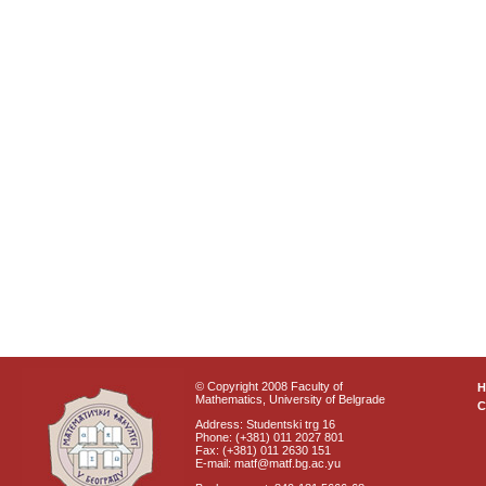
© Copyright 2008 Faculty of
Mathematics, University of Belgrade
C
Address: Studentski trg 16
Phone: (+381) 011 2027 801
Fax: (+381) 011 2630 151
E-mail: matf@matf.bg.ac.yu