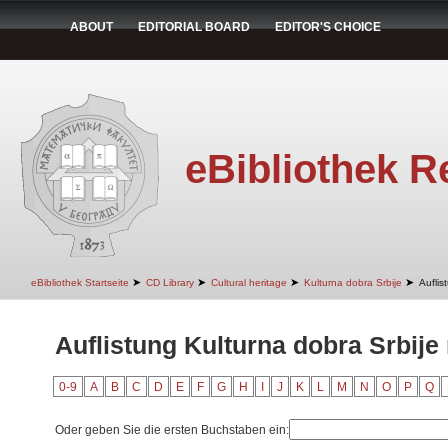
ABOUT
EDITORIAL BOARD
EDITOR'S CHOICE
eBibliothek R
➤
➤
➤
➤
eBibliothek Startseite
CD Library
Cultural heritage
Kulturna dobra Srbije
Auflis
Auflistung Kulturna dobra Srbije 
0-9
A
B
C
D
E
F
G
H
I
J
K
L
M
N
O
P
Q
Oder geben Sie die ersten Buchstaben ein: