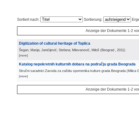
Sortiert nach:
Sortierung:
Erge
Anzeige der Dokumente 1-2 vo
Digitization of cultural heritage of Toplica
Šegan, Marija; Janićijević, Stefana; Milovanović, Miloš
(
Beograd
, 2011
)
[more]
Katalog nepokretnih kulturnih dobara na području grada Beograda
Stručni saradnici Zavoda za zaštitu spomenika kulture grada Beograda
(
Milica 
[more]
Anzeige der Dokumente 1-2 vo