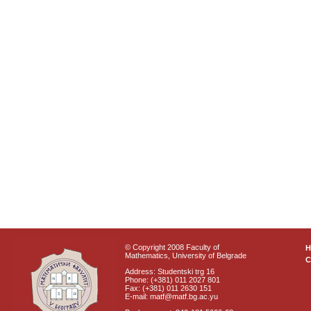
© Copyright 2008 Faculty of
Mathematics, University of Belgrade
C
Address: Studentski trg 16
Phone: (+381) 011 2027 801
Fax: (+381) 011 2630 151
E-mail: matf@matf.bg.ac.yu