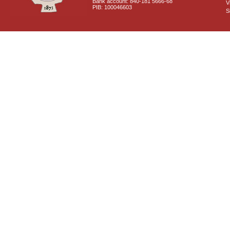
Bank account: 840-181 5666-68
V
PIB: 100046603
S