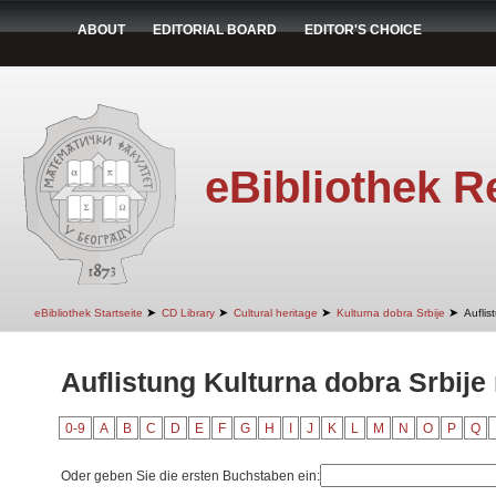
ABOUT
EDITORIAL BOARD
EDITOR'S CHOICE
eBibliothek R
➤
➤
➤
➤
eBibliothek Startseite
CD Library
Cultural heritage
Kulturna dobra Srbije
Auflis
Auflistung Kulturna dobra Srbije 
0-9
A
B
C
D
E
F
G
H
I
J
K
L
M
N
O
P
Q
Oder geben Sie die ersten Buchstaben ein: