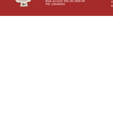
Bank account: 840-181 5666-68
V
PIB: 100046603
S