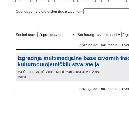
Oder geben Sie die ersten Buchstaben ein:
Sortiert nach:
Sortierung:
Erge
Anzeige der Dokumente 1-1 vo
Izgradnja multimedijalne baze izvornih trad
kulturnoumjetničkih stvaratelja
Marić, Toni; Ostojić, Željko; Marić, Marina
(
Sarajevo
, 2010
)
[more]
Anzeige der Dokumente 1-1 vo