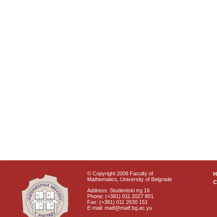
© Copyright 2008 Faculty of
Mathematics, University of Belgrade
C
Address: Studentski trg 16
Phone: (+381) 011 2027 801
Fax: (+381) 011 2630 151
E-mail: matf@matf.bg.ac.yu