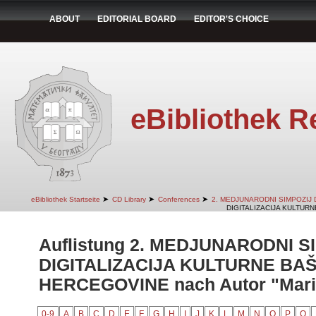
ABOUT
EDITORIAL BOARD
EDITOR'S CHOICE
eBibliothek R
➤
➤
➤
eBibliothek Startseite
CD Library
Conferences
2. MEDJUNARODNI SIMPOZIJ 
DIGITALIZACIJA KULTURN
Auflistung 2. MEDJUNARODNI S
DIGITALIZACIJA KULTURNE BAŠ
HERCEGOVINE nach Autor "Marić
0-9
A
B
C
D
E
F
G
H
I
J
K
L
M
N
O
P
Q