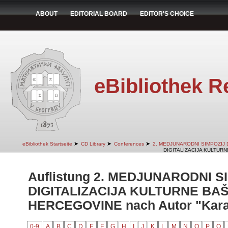
ABOUT
EDITORIAL BOARD
EDITOR'S CHOICE
eBibliothek R
➤
➤
➤
eBibliothek Startseite
CD Library
Conferences
2. MEDJUNARODNI SIMPOZIJ 
DIGITALIZACIJA KULTURN
Auflistung 2. MEDJUNARODNI S
DIGITALIZACIJA KULTURNE BAŠ
HERCEGOVINE nach Autor "Kara
0-9
A
B
C
D
E
F
G
H
I
J
K
L
M
N
O
P
Q