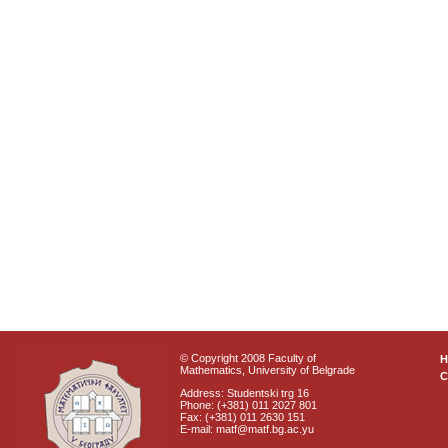
© Copyright 2008 Faculty of
Mathematics, University of Belgrade
C
Address: Studentski trg 16
Phone: (+381) 011 2027 801
Fax: (+381) 011 2630 151
E-mail: matf@matf.bg.ac.yu