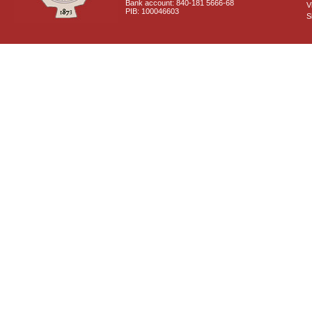
Bank account: 840-181 5666-68
V
PIB: 100046603
S