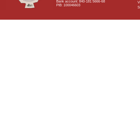
Bank account: 840-181 5666-68
V
PIB: 100046603
S