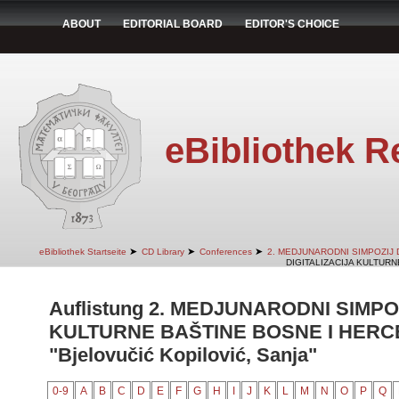
ABOUT
EDITORIAL BOARD
EDITOR'S CHOICE
eBibliothek R
➤
➤
➤
eBibliothek Startseite
CD Library
Conferences
2. MEDJUNARODNI SIMPOZIJ 
DIGITALIZACIJA KULTURN
Auflistung 2. MEDJUNARODNI SIMPO
KULTURNE BAŠTINE BOSNE I HERCE
"Bjelovučić Kopilović, Sanja"
0-9
A
B
C
D
E
F
G
H
I
J
K
L
M
N
O
P
Q