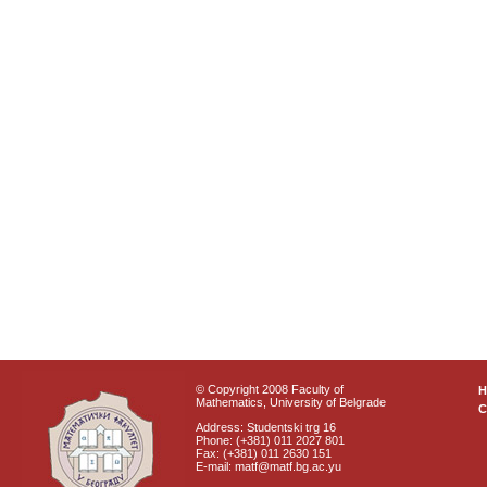
© Copyright 2008 Faculty of
Mathematics, University of Belgrade
C
Address: Studentski trg 16
Phone: (+381) 011 2027 801
Fax: (+381) 011 2630 151
E-mail: matf@matf.bg.ac.yu