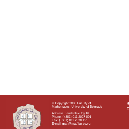
© Copyright 2008 Faculty of
Mathematics, University of Belgrade
C
Address: Studentski trg 16
Phone: (+381) 011 2027 801
Fax: (+381) 011 2630 151
E-mail: matf@matf.bg.ac.yu