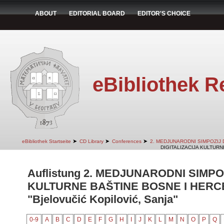
ABOUT
EDITORIAL BOARD
EDITOR'S CHOICE
eBibliothek R
➤
➤
➤
eBibliothek Startseite
CD Library
Conferences
2. MEDJUNARODNI SIMPOZIJ 
DIGITALIZACIJA KULTURN
Auflistung 2. MEDJUNARODNI SIMPO
KULTURNE BAŠTINE BOSNE I HERCE
"Bjelovučić Kopilović, Sanja"
0-9
A
B
C
D
E
F
G
H
I
J
K
L
M
N
O
P
Q