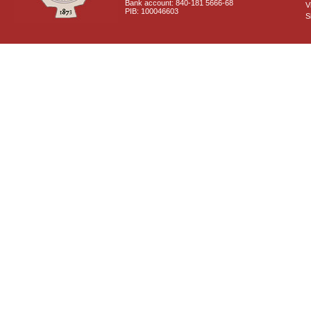
Bank account: 840-181 5666-68
V
PIB: 100046603
S